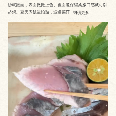
秒就翻面，表面微微上色、裡面還保留柔嫩口感就可以
起鍋。夏天煮飯最怕熱，這道菜汗
閱讀更多