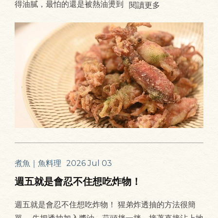
得油膩，最怕的還是被熱油燙到
閱讀更多
煮魚｜魚料理
2026 Jul 03
週五就是會忍不住想吃炸物！
週五就是會忍不住想吃炸物！ 猩弟炸透抽的方法很簡
單。 先把透抽加入醬油、蒜頭拌一拌，接著直接沾上地