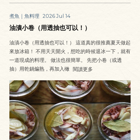
煮魚｜魚料理
2026 Jul 14
油漬小卷（用透抽也可以！）
油漬小卷（用透抽也可以！） 這道真的很推薦夏天做起
來放冰箱！ 不用天天開火，想吃的時候退冰一下，就有
一道現成的料理。 做法也很簡單。 先把小卷（或透
抽）用乾鍋煸熟，再加入橄
閱讀更多