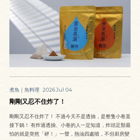
煮魚｜魚料理
2026 Jul 04
剛剛又忍不住炸了！
剛剛又忍不住炸了！ 不過今天不是透抽，是整隻小卷直
接下鍋！ 有炸過透抽、小卷的人一定知道，炸頭足類最
怕的就是突然「砰！」一聲，熱油四處噴，不但廚房變