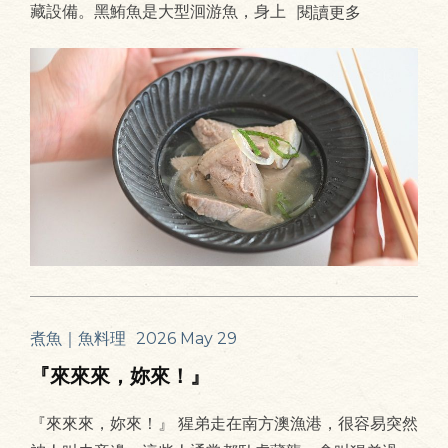
藏設備。黑鮪魚是大型洄游魚，身上
閱讀更多
煮魚｜魚料理
2026 May 29
『來來來，妳來！』
『來來來，妳來！』 猩弟走在南方澳漁港，很容易突然