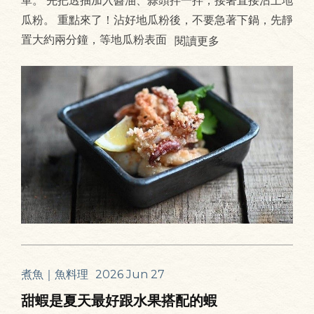
瓜粉。 重點來了！沾好地瓜粉後，不要急著下鍋，先靜
置大約兩分鐘，等地瓜粉表面
閱讀更多
煮魚｜魚料理
2026 Jun 27
甜蝦是夏天最好跟水果搭配的蝦