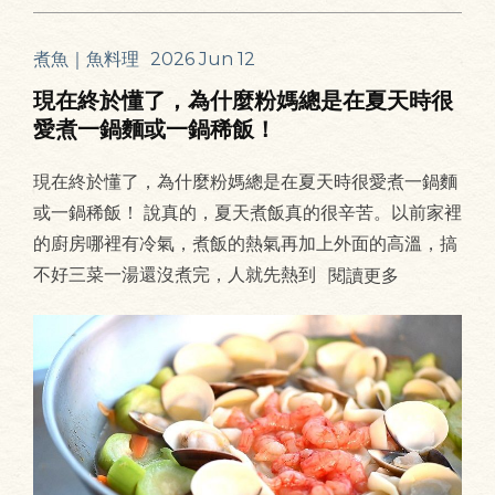
煮魚｜魚料理
2026 Jun 12
現在終於懂了，為什麼粉媽總是在夏天時很
愛煮一鍋麵或一鍋稀飯！
現在終於懂了，為什麼粉媽總是在夏天時很愛煮一鍋麵
或一鍋稀飯！ 說真的，夏天煮飯真的很辛苦。以前家裡
的廚房哪裡有冷氣，煮飯的熱氣再加上外面的高溫，搞
不好三菜一湯還沒煮完，人就先熱到
閱讀更多