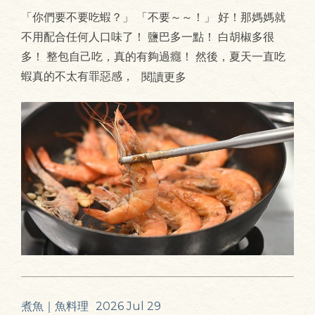
「你們要不要吃蝦？」 「不要～～！」 好！那媽媽就
不用配合任何人口味了！ 鹽巴多一點！ 白胡椒多很
多！ 整包自己吃，真的有夠過癮！ 然後，夏天一直吃
蝦真的不太有罪惡感，
閱讀更多
煮魚｜魚料理
2026 Jul 29