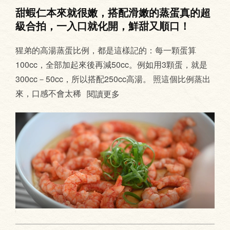
甜蝦仁本來就很嫩，搭配滑嫩的蒸蛋真的超
級合拍，一入口就化開，鮮甜又順口！
猩弟的高湯蒸蛋比例，都是這樣記的：每一顆蛋算
100cc，全部加起來後再減50cc。例如用3顆蛋，就是
300cc－50cc，所以搭配250cc高湯。 照這個比例蒸出
來，口感不會太稀
閱讀更多