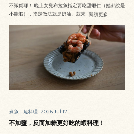
不識貨耶！ 晚上女兒布拉魚指定要吃甜蝦仁（她都說是
小龍蝦），指定做法就是奶油、蒜末
閱讀更多
煮魚｜魚料理
2026 Jul 17
不加鹽，反而加糖更好吃的蝦料理！