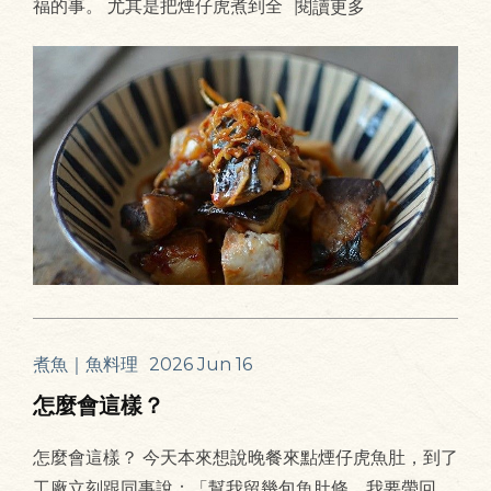
福的事。 尤其是把煙仔虎煮到全
閱讀更多
煮魚｜魚料理
2026 Jun 16
怎麼會這樣？
怎麼會這樣？ 今天本來想說晚餐來點煙仔虎魚肚，到了
工廠立刻跟同事說：「幫我留幾包魚肚條，我要帶回