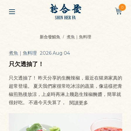
0
新合發鯖魚
煮魚｜魚料理
煮魚｜魚料理
2026 Aug 04
只欠透抽了！
只欠透抽了！ 昨天分享的生醃辣椒，最近在猩弟家真的
超常登場。 夏天我們家很常吃冰涼的蔬菜，像這樣把青
椒煎熟後放涼，上桌時再淋上幾匙生辣椒醃醬，簡單就
很好吃。 不過今天失算了，
閱讀更多