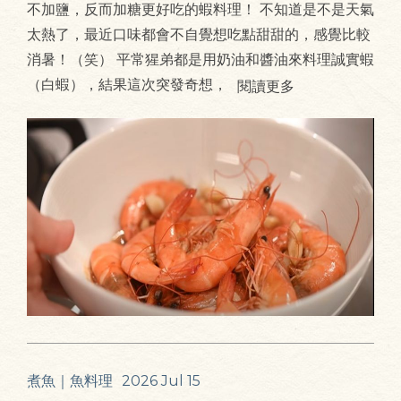
不加鹽，反而加糖更好吃的蝦料理！ 不知道是不是天氣
太熱了，最近口味都會不自覺想吃點甜甜的，感覺比較
消暑！（笑） 平常猩弟都是用奶油和醬油來料理誠實蝦
（白蝦），結果這次突發奇想，
閱讀更多
煮魚｜魚料理
2026 Jul 15