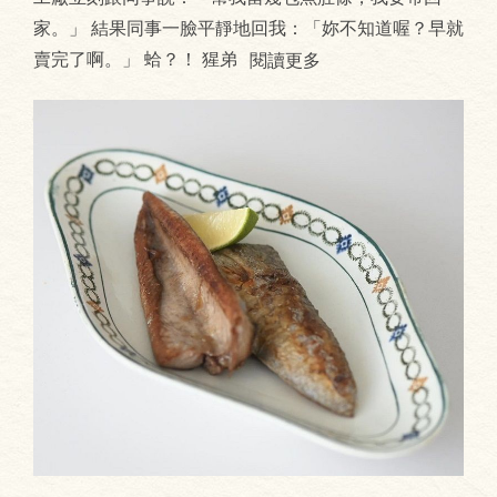
家。」 結果同事一臉平靜地回我：「妳不知道喔？早就
賣完了啊。」 蛤？！ 猩弟
閱讀更多