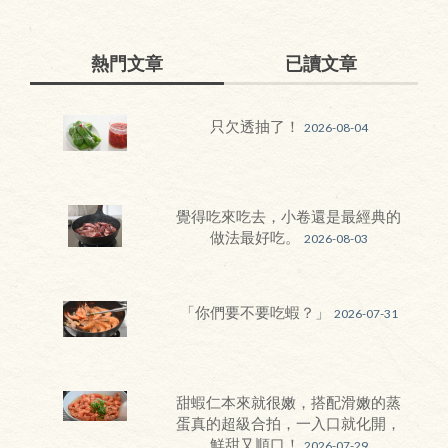
熱門文章
已讀文章
只欠透抽了！
2026-08-04
覺得吃來吃去，小卷還是最經典的
做法最好吃。
2026-08-03
「你們要不要吃蝦？」
2026-07-31
甜蝦仁本來就很嫩，搭配滑嫩的蒸
蛋真的超級合拍，一入口就化開，
鮮甜又順口！
2026-07-29