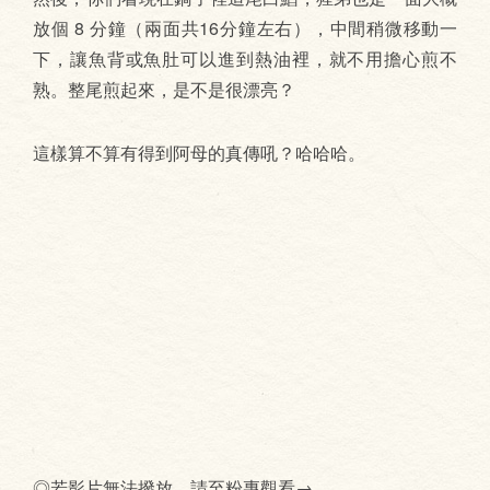
放個 8 分鐘（兩面共16分鐘左右），中間稍微移動一
下，讓魚背或魚肚可以進到熱油裡，就不用擔心煎不
熟。整尾煎起來，是不是很漂亮？
這樣算不算有得到阿母的真傳吼？哈哈哈。
◎若影片無法撥放，請至粉專觀看→