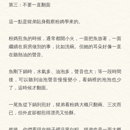
第三：不要一直翻面
這一點是猩弟貼身觀察粉媽學來的。
粉媽煎魚的時候，通常都開小火，一面把魚放著，一面
繼續在廚房做別的事，比如洗碗。但她的耳朵好像一直
在聽熱油的聲音。
魚剛下鍋時，水氣多、油泡多，聲音也大；等一段時間
後，可以聽到油泡聲音慢慢變小，看鍋裡的泡泡也少
了，這時候才翻面。
一尾魚從下鍋到煎好，猩弟看粉媽大概只翻兩、三次而
已，但外皮卻都煎得漂亮又恰酥。
然後，你們看現在鍋子裡這尾白鯧，猩弟也是一面大概