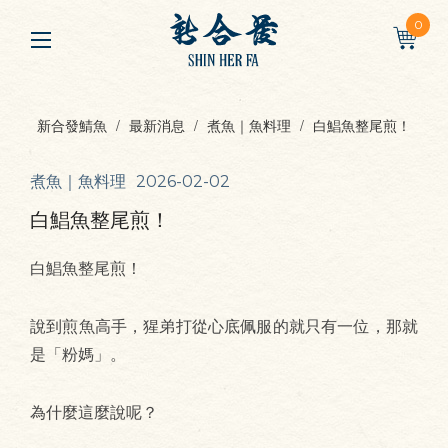
0
新合發鯖魚
最新消息
煮魚｜魚料理
白鯧魚整尾煎！
煮魚｜魚料理
2026-02-02
白鯧魚整尾煎！
白鯧魚整尾煎！
說到煎魚高手，猩弟打從心底佩服的就只有一位，那就
是「粉媽」。
為什麼這麼說呢？