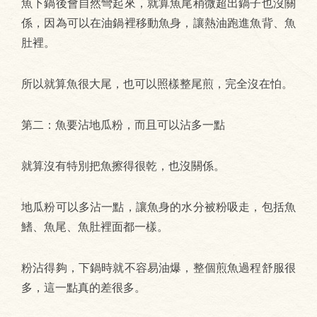
魚下鍋後會自然彎起來，就算魚尾稍微超出鍋子也沒關
係，因為可以在油鍋裡移動魚身，讓熱油跑進魚背、魚
肚裡。
所以就算魚很大尾，也可以照樣整尾煎，完全沒在怕。
第二：魚要沾地瓜粉，而且可以沾多一點
就算沒有特別把魚擦得很乾，也沒關係。
地瓜粉可以多沾一點，讓魚身的水分被粉吸走，包括魚
鰭、魚尾、魚肚裡面都一樣。
粉沾得夠，下鍋時就不容易油爆，整個煎魚過程舒服很
多，這一點真的差很多。