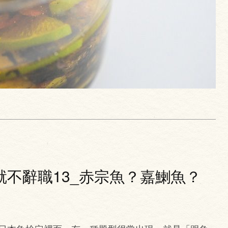
不辭職13_赤宗魚？嘉鯻魚？