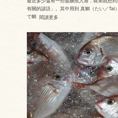
最近多少還有一些嘉鯻魚入港，猩弟就想到
有關的諺語」。其中用到 真鯛（たい／Ta
で鯛
閱讀更多