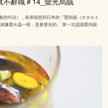
不辭職＃14_螢光烏賊
卷的叫法），猩弟就想到日本的『螢烏賊（ホタルイ
到，牠就像螢火蟲一樣，是會發光的。 第一次認識螢烏賊