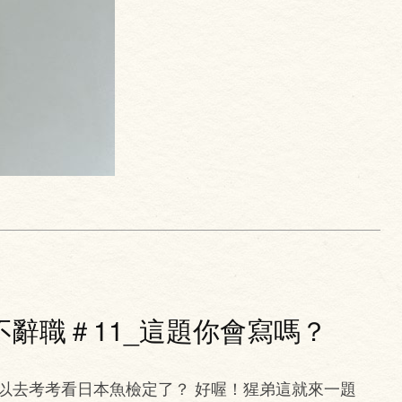
辭職＃11_這題你會寫嗎？
以去考考看日本魚檢定了？ 好喔！猩弟這就來一題