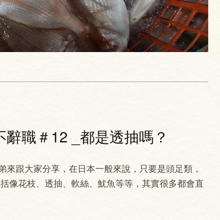
辭職＃12 _都是透抽嗎？
弟來跟大家分享，在日本一般來說，只要是頭足類，
包括像花枝、透抽、軟絲、魷魚等等，其實很多都會直