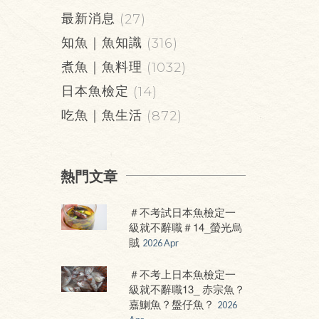
最新消息
(27)
知魚｜魚知識
(316)
煮魚｜魚料理
(1032)
日本魚檢定
(14)
吃魚｜魚生活
(872)
熱門文章
＃不考試日本魚檢定一
級就不辭職＃14_螢光烏
賊
2026 Apr
＃不考上日本魚檢定一
級就不辭職13_ 赤宗魚？
嘉鯻魚？盤仔魚？
2026