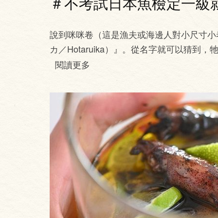
＃不考試日本魚檢定一級就
說到咪咪卷（這是漁夫或海邊人對小尺寸小
カ／Hotaruika）』。從名字就可以猜
閱讀更多