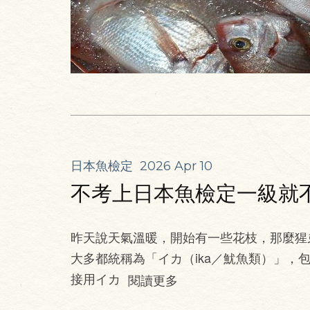
日本魚檢定
2026 Apr 10
不考上日本魚檢定一級就不
昨天說天氣溫暖，開始有一些花枝，那麼猩
大多都統稱為「イカ（ika／魷魚類）」，
接用イカ
閱讀更多