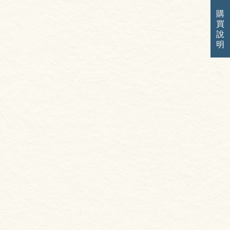
購
買
說
明