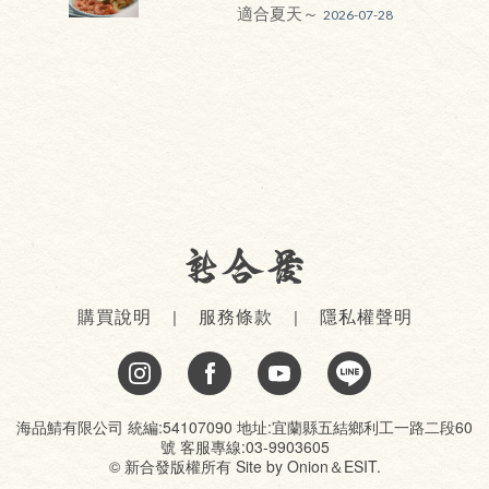
適合夏天～
2026-07-28
購買說明
服務條款
隱私權聲明
海品鯖有限公司 統編:54107090 地址:宜蘭縣五結鄉利工一路二段60
號 客服專線:03-9903605
© 新合發版權所有 Site by
Onion
＆
ESIT
.