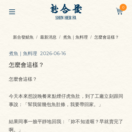
0
新合發鯖魚
最新消息
煮魚｜魚料理
怎麼會這樣？
煮魚｜魚料理
2026-06-16
怎麼會這樣？
怎麼會這樣？
今天本來想說晚餐來點煙仔虎魚肚，到了工廠立刻跟同
事說：「幫我留幾包魚肚條，我要帶回家。」
結果同事一臉平靜地回我：「妳不知道喔？早就賣完了
啊。」