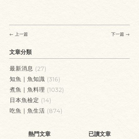
← 上一篇
下一篇
→
文章分類
最新消息
(27)
知魚｜魚知識
(316)
煮魚｜魚料理
(1032)
日本魚檢定
(14)
吃魚｜魚生活
(874)
熱門文章
已讀文章