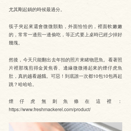
尤其剛起鍋的時候最過分。
筷子夾起來還會微微顫動，外面恰恰的，裡面軟嫩嫩
的，常常一邊煎一邊偷吃，等正式要上桌時已經少掉好
幾塊。
然後，今天只能翻出去年拍的照片來睹物思魚。看著照
片裡那塊煎得金黃焦香、邊緣微微捲起來的煙仔虎魚
肚，真的越看越餓。可惡！到底誰一次都10包10包再起
跳？哈哈哈。
煙仔虎無刺魚條在這裡：
https://www.freshmackerel.com/product/