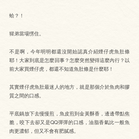
蛤？！
猩弟當場愣住。
不是啊，今年明明都還沒開始認真介紹煙仔虎魚肚條
耶！大家到底是怎麼回事？怎麼突然變得這麼內行？以
前大家買煙仔虎，都還不知道魚肚條是什麼耶！
其實煙仔虎魚肚最迷人的地方，就是那個介於魚肉和膠
質之間的口感。
平底鍋放下去慢慢煎，魚皮煎到金黃酥香，邊邊帶點焦
脆，咬下去卻又是QQ彈彈的口感，油脂香氣比一般魚
肉更濃郁，但又不會有肥膩感。