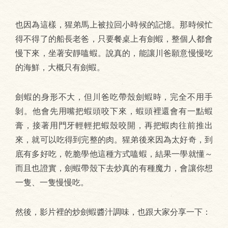
也因為這樣，猩弟馬上被拉回小時候的記憶。那時候忙
得不得了的船長老爸，只要餐桌上有劍蝦，整個人都會
慢下來，坐著安靜嗑蝦。說真的，能讓川爸願意慢慢吃
的海鮮，大概只有劍蝦。
劍蝦的身形不大，但川爸吃帶殼劍蝦時，完全不用手
剝。他會先用嘴把蝦頭咬下來，蝦頭裡還會有一點蝦
膏，接著用門牙輕輕把蝦殼咬開，再把蝦肉往前推出
來，就可以吃得到完整的肉。猩弟後來因為太好奇，到
底有多好吃，乾脆學他這種方式嗑蝦，結果一學就懂～
而且也證實，劍蝦帶殼下去炒真的有種魔力，會讓你想
一隻、一隻慢慢吃。
然後，影片裡的炒劍蝦醬汁調味，也跟大家分享一下：