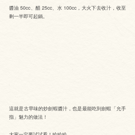
醬油 50cc、醋 25cc、水 100cc，大火下去收汁，收至
剩一半即可起鍋。
這就是古早味的炒劍蝦醬汁，也是最能吃到劍蝦「允手
指」魅力的做法！
大家一定要試試看！哈哈哈。