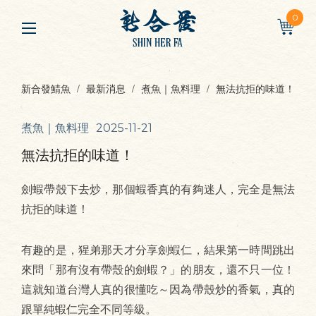
0
新合發鯖魚
最新消息
煮魚｜魚料理
無法抗拒的味道！
煮魚｜魚料理
2025-11-21
無法抗拒的味道！
劍蝦帶殼下去炒，那個蝦香真的有夠迷人，完全是無法
抗拒的味道！
有趣的是，猩弟那天才分享劍蝦仁，結果第一時間跳出
來問「那有沒有帶殼的劍蝦？」的朋友，還不只一位！
這就知道台灣人真的很懂吃～因為帶殼炒的香氣，真的
跟單純蝦仁完全不同等級。