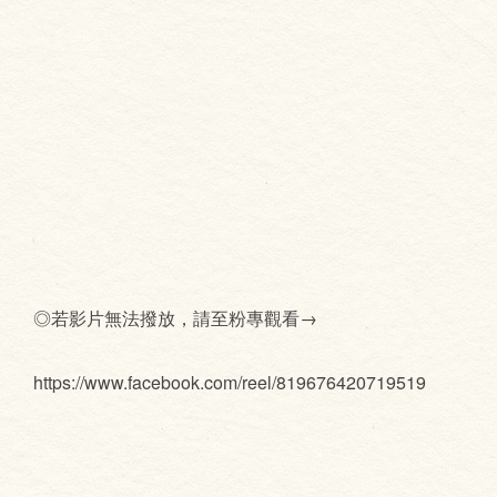
◎若影片無法撥放，請至粉專觀看→
https://www.facebook.com/reel/819676420719519