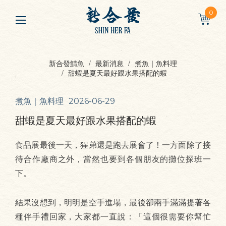
0
新合發鯖魚
最新消息
煮魚｜魚料理
甜蝦是夏天最好跟水果搭配的蝦
煮魚｜魚料理
2026-06-29
甜蝦是夏天最好跟水果搭配的蝦
食品展最後一天，猩弟還是跑去展會了！一方面除了接
待合作廠商之外，當然也要到各個朋友的攤位探班一
下。
結果沒想到，明明是空手進場，最後卻兩手滿滿提著各
種伴手禮回家，大家都一直說：「這個很需要你幫忙