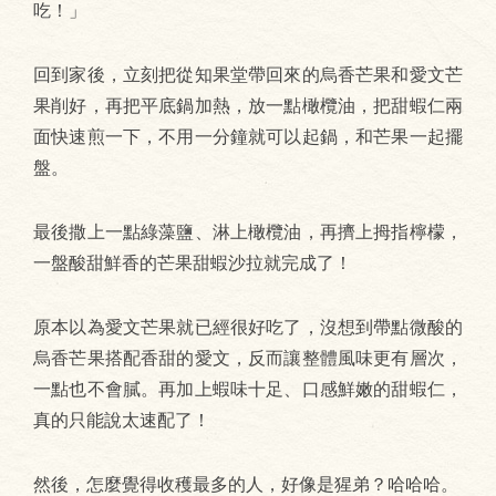
吃！」
回到家後，立刻把從知果堂帶回來的烏香芒果和愛文芒
果削好，再把平底鍋加熱，放一點橄欖油，把甜蝦仁兩
面快速煎一下，不用一分鐘就可以起鍋，和芒果一起擺
盤。
最後撒上一點綠藻鹽、淋上橄欖油，再擠上拇指檸檬，
一盤酸甜鮮香的芒果甜蝦沙拉就完成了！
原本以為愛文芒果就已經很好吃了，沒想到帶點微酸的
烏香芒果搭配香甜的愛文，反而讓整體風味更有層次，
一點也不會膩。再加上蝦味十足、口感鮮嫩的甜蝦仁，
真的只能說太速配了！
然後，怎麼覺得收穫最多的人，好像是猩弟？哈哈哈。