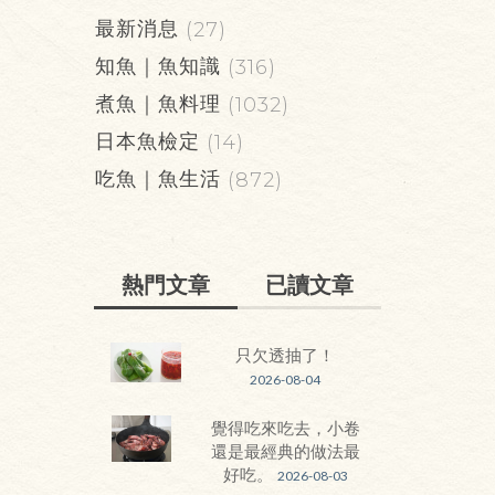
最新消息
(27)
知魚｜魚知識
(316)
煮魚｜魚料理
(1032)
日本魚檢定
(14)
吃魚｜魚生活
(872)
熱門文章
已讀文章
只欠透抽了！
2026-08-04
覺得吃來吃去，小卷
還是最經典的做法最
好吃。
2026-08-03