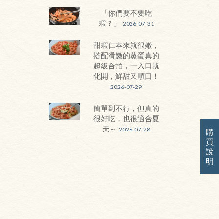
「你們要不要吃
蝦？」
2026-07-31
甜蝦仁本來就很嫩，
搭配滑嫩的蒸蛋真的
超級合拍，一入口就
化開，鮮甜又順口！
2026-07-29
簡單到不行，但真的
很好吃，也很適合夏
天～
2026-07-28
購
買
說
明