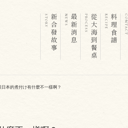
新合發故事
最新消息
從大海到餐桌
料理食譜
STORY
NEWS
PROCESS
RECIPE
CONTAC
跟日本的煮付け有什麼不一樣啊？