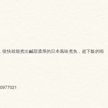
，很快就能煮出鹹甜濃厚的日本風味煮魚，超下飯的啦
90977021