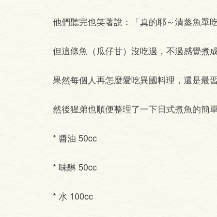
他們聽完也笑著說：「真的耶～清蒸魚單
但這條魚（瓜仔甘）沒吃過，不過感覺煮
果然每個人再怎麼愛吃異國料理，還是最
然後猩弟也順便整理了一下日式煮魚的簡
* 醬油 50cc
* 味醂 50cc
* 水 100cc