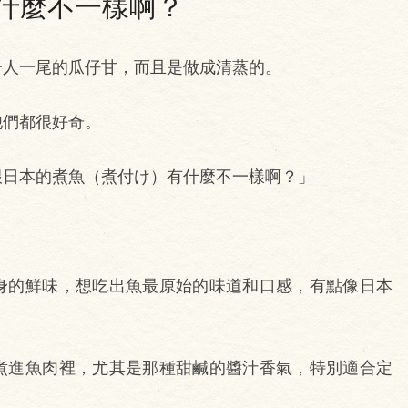
什麼不一樣啊？
一人一尾的瓜仔甘，而且是做成清蒸的。
他們都很好奇。
跟日本的煮魚（煮付け）有什麼不一樣啊？」
身的鮮味，想吃出魚最原始的味道和口感，有點像日本
煮進魚肉裡，尤其是那種甜鹹的醬汁香氣，特別適合定