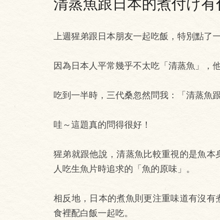
清蒸魚跟日本的煮付け有
上週猩弟跟日本朋友一起吃飯，特別點了
因為日本人平常幾乎不太吃「清蒸魚」，
吃到一半時，三代桑忽然問我：「清蒸魚
哇～這題真的問得很好！
猩弟就跟他說，清蒸魚比較重視的是魚本
人吃生魚片時追求的「魚的原味」。
相反地，日本的煮魚則更注重味道有沒有
食裡配白飯一起吃。