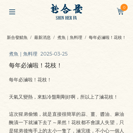
0
新合發鯖魚
最新消息
煮魚｜魚料理
每年必滷啦！花枝！
煮魚｜魚料理
2025-03-25
每年必滷啦！花枝！
每年必滷啦！花枝！
天氣又變熱，來點冷盤剛剛好啊，所以上了滷花枝！
這次猩弟偷懶，就是直接很簡單的蒜、薑、醬油、麻油
醃漬一下就滷下去了～果然！花枝都不會讓人失望，只
是猩弟後悔手上的太小一隻了，滷完後，不小心一個人