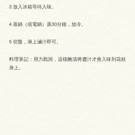
3 放入冰箱等待入味。
4 蒸鍋（或電鍋）蒸30分鐘，放冷。
5 切盤，淋上滷汁即可。
料理筆記：用力戳洞，這樣醃漬將醬汁才會入味到花枝
身上。