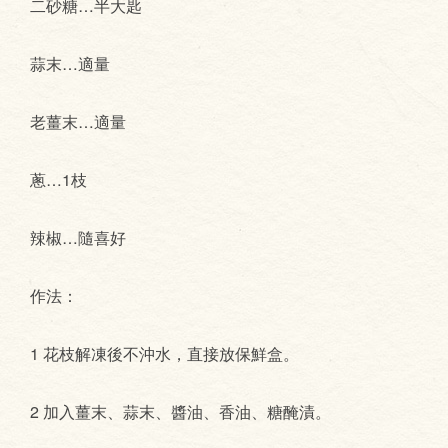
二砂糖…半大匙
蒜末…適量
老薑末…適量
蔥…1枝
辣椒…隨喜好
作法：
1 花枝解凍後不沖水，直接放保鮮盒。
2 加入薑末、蒜末、醬油、香油、糖醃漬。