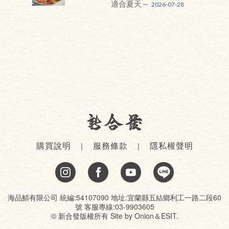
適合夏天～
2026-07-28
購買說明
服務條款
隱私權聲明
海品鯖有限公司 統編:54107090 地址:宜蘭縣五結鄉利工一路二段60
號 客服專線:03-9903605
© 新合發版權所有 Site by
Onion
＆
ESIT
.