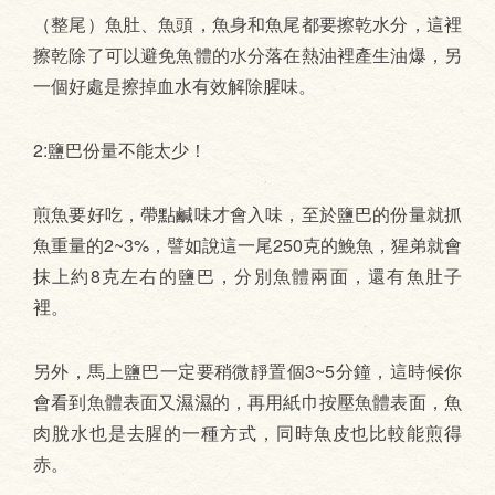
（整尾）魚肚、魚頭，魚身和魚尾都要擦乾水分，這裡
擦乾除了可以避免魚體的水分落在熱油裡產生油爆，另
一個好處是擦掉血水有效解除腥味。
2:鹽巴份量不能太少！
煎魚要好吃，帶點鹹味才會入味，至於鹽巴的份量就抓
魚重量的2~3%，譬如說這一尾250克的鮸魚，猩弟就會
抹上約8克左右的鹽巴，分別魚體兩面，還有魚肚子
裡。
另外，馬上鹽巴一定要稍微靜置個3~5分鐘，這時候你
會看到魚體表面又濕濕的，再用紙巾按壓魚體表面，魚
肉脫水也是去腥的一種方式，同時魚皮也比較能煎得
赤。