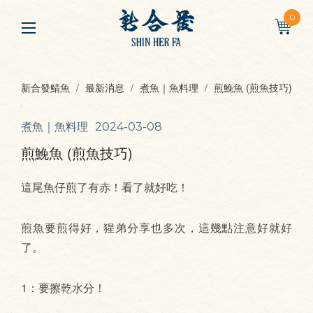
0
新合發鯖魚
最新消息
煮魚｜魚料理
煎鮸魚 (煎魚技巧)
煮魚｜魚料理
2024-03-08
煎鮸魚 (煎魚技巧)
這尾魚仔煎了有赤！看了就好吃！
煎魚要煎得好，猩弟分享也多次，這幾點注意好就好
了。
1：要擦乾水分！