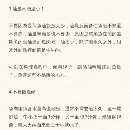
3:油量不能過少！
不要因為是煎魚油就放太少，這樣反而會使魚煎不熟還
不會赤，油量寧願多也不要少，原因是整尾魚在煎的需
夠多的熱油進到魚肉裡，油太少，除了煎很久之外，很
常外面熟裡面還是生生的。
可以在料理過程中，傾斜鍋子，讓熱油輕鬆跑到魚肚
子、魚背這些不易熟的地方。
4:不要煎過頭！
魚肉組織含水量高也細緻，通常不需要煎太久，這一尾
鮸魚，中小火一面3分鐘，另一面也3分鐘，最後起鍋
前，轉大火兩面來個三十秒就ok了。