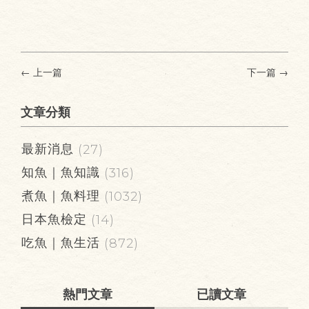
← 上一篇
下一篇
→
文章分類
最新消息
(27)
知魚｜魚知識
(316)
煮魚｜魚料理
(1032)
日本魚檢定
(14)
吃魚｜魚生活
(872)
熱門文章
已讀文章