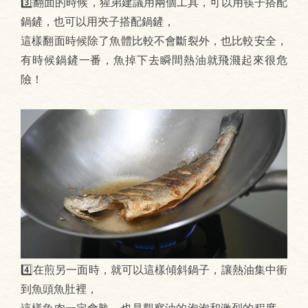
3️⃣翻面的時候，猩弟建議用兩個工具，可以用筷子搭配
鍋鏟，也可以用夾子搭配鍋鏟，
這樣翻面時候除了魚體比較不會斷裂外，也比較安全，
有時候鍋鏟一番，魚掉下去瞬間熱油就飛濺起來很危
險！
4️⃣在煎另一面時，就可以這樣傾斜鍋子，讓熱油集中衝
到魚頭魚肚裡，
這樣魚肉一定會熟，也是觀察油的泡泡和激烈的程度，