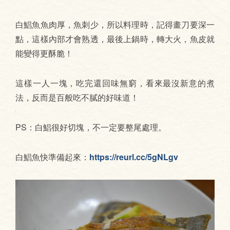
白鯧魚魚肉厚，魚刺少，所以料理時，記得畫刀要深一
點，這樣內部才會熟透，最後上鍋時，轉大火，魚皮就
能變得更酥脆！
這樣一人一塊，吃完還回味無窮，看來最沒新意的煮
法，反而是百般吃不膩的好味道！
PS：白鯧很好切塊，不一定要整尾處理。
白鯧魚快準備起來：
https://reurl.cc/5gNLgv