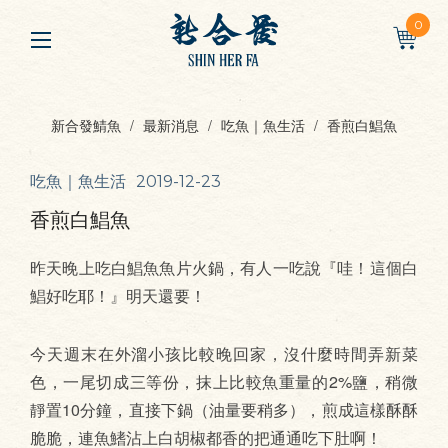
0
新合發鯖魚
最新消息
吃魚｜魚生活
香煎白鯧魚
吃魚｜魚生活
2019-12-23
香煎白鯧魚
昨天晚上吃白鯧魚魚片火鍋，有人一吃說『哇！這個白
鯧好吃耶！』明天還要！
今天週末在外溜小孩比較晚回家，沒什麼時間弄新菜
色，一尾切成三等份，抹上比較魚重量的2%鹽，稍微
靜置10分鐘，直接下鍋（油量要稍多），煎成這樣酥酥
脆脆，連魚鰭沾上白胡椒都香的把通通吃下肚啊！