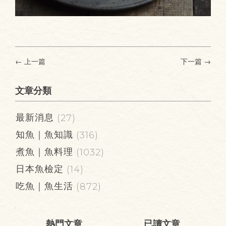
← 上一篇
下一篇
→
文章分類
最新消息
(27)
知魚｜魚知識
(316)
煮魚｜魚料理
(1032)
日本魚檢定
(14)
吃魚｜魚生活
(872)
熱門文章
已讀文章