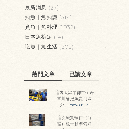
最新消息
(27)
知魚｜魚知識
(316)
煮魚｜魚料理
(1032)
日本魚檢定
(14)
吃魚｜魚生活
(872)
熱門文章
已讀文章
這幾天猩弟都在忙著
幫川爸把魚賣到國
外。
2026-08-06
這次誠實蝦仁（白
蝦）也一起準備好