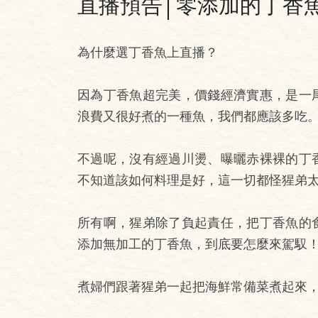
直播預告│零添加的丁香
為什麼選丁香魚上直播？
因為丁香魚超完美，價錢經濟實惠，是一
浪費又很好煮的一種魚，我們都應該多吃
不過呢，沒有經過川燙、曝曬赤裸裸的丁
不知道該如何料理是好，這一切都怪猩弟
所有啊，猩弟除了負起責任，把丁香魚的
添加無加工的丁香魚，到底要怎麼來駕馭
煮婦們跟著猩弟一起把海鮮常備菜煮起來，