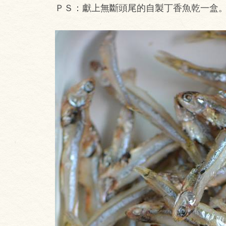
ＰＳ：獻上無斷頭尾的自製丁香魚乾一盒