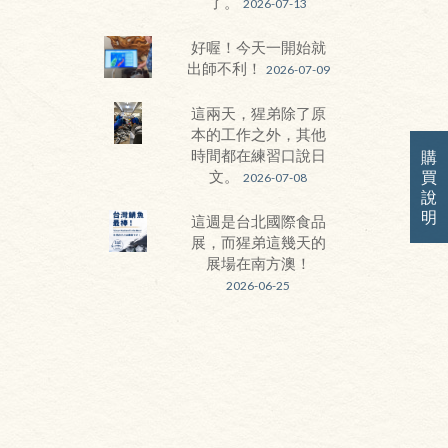
了。
2026-07-13
好喔！今天一開始就
出師不利！
2026-07-09
這兩天，猩弟除了原
本的工作之外，其他
時間都在練習口說日
購
買
文。
2026-07-08
說
明
這週是台北國際食品
展，而猩弟這幾天的
展場在南方澳！
2026-06-25