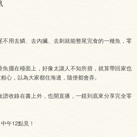
魚
尾不用去鱗、去內臟、去刺就能整尾完食的一種魚，零
。
香魚擺在檯面上，好像太讓人不知所措，就算帶回家也
太粗心，以為大家都住海邊，隨便都會弄。
食譜收錄在書上外，也開直播，一鏡到底來分享完全零
！
中午12點見！