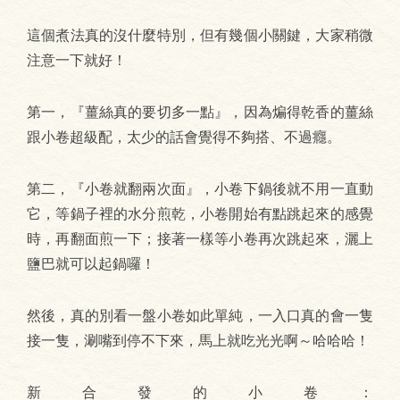
這個煮法真的沒什麼特別，但有幾個小關鍵，大家稍微
注意一下就好！
第一，『薑絲真的要切多一點』，因為煸得乾香的薑絲
跟小卷超級配，太少的話會覺得不夠搭、不過癮。
第二，『小卷就翻兩次面』，小卷下鍋後就不用一直動
它，等鍋子裡的水分煎乾，小卷開始有點跳起來的感覺
時，再翻面煎一下；接著一樣等小卷再次跳起來，灑上
鹽巴就可以起鍋囉！
然後，真的別看一盤小卷如此單純，一入口真的會一隻
接一隻，涮嘴到停不下來，馬上就吃光光啊～哈哈哈！
新合發的小卷：