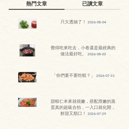
熱門文章
已讀文章
只欠透抽了！
2026-08-04
覺得吃來吃去，小卷還是最經典的
做法最好吃。
2026-08-03
「你們要不要吃蝦？」
2026-07-31
甜蝦仁本來就很嫩，搭配滑嫩的蒸
蛋真的超級合拍，一入口就化開，
鮮甜又順口！
2026-07-29