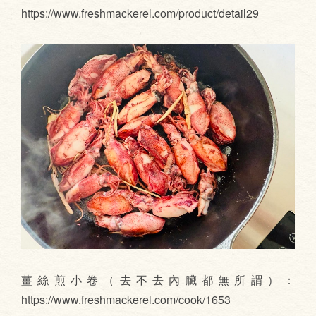
https://www.freshmackerel.com/product/detail29
薑絲煎小卷（去不去內臟都無所謂）：
https://www.freshmackerel.com/cook/1653