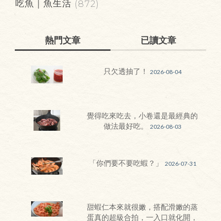
吃魚｜魚生活
(872)
熱門文章
已讀文章
只欠透抽了！
2026-08-04
覺得吃來吃去，小卷還是最經典的
做法最好吃。
2026-08-03
「你們要不要吃蝦？」
2026-07-31
甜蝦仁本來就很嫩，搭配滑嫩的蒸
蛋真的超級合拍，一入口就化開，