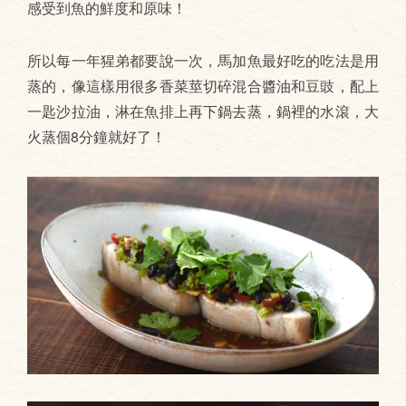
感受到魚的鮮度和原味！
所以每一年猩弟都要說一次，馬加魚最好吃的吃法是用
蒸的，像這樣用很多香菜莖切碎混合醬油和豆豉，配上
一匙沙拉油，淋在魚排上再下鍋去蒸，鍋裡的水滾，大
火蒸個8分鐘就好了！