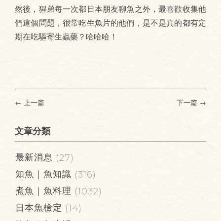
然後，猩弟每一次都日本朋友聊魚之外，最喜歡收集他
們這個問題，很常吃生魚片的他們，是不是真的都有定
期在吃驅寄生蟲藥？哈哈哈！
← 上一篇
下一篇
→
文章分類
最新消息
(27)
知魚｜魚知識
(316)
煮魚｜魚料理
(1032)
日本魚檢定
(14)