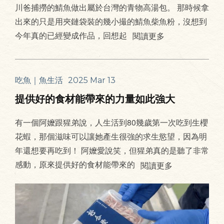
川爸捕撈的鯖魚做出屬於台灣的青物高湯包。 那時候拿
出來的只是用夾鏈袋裝的幾小撮的鯖魚柴魚粉，沒想到
今年真的已經變成作品，回想起
閱讀更多
吃魚｜魚生活
2025 Mar 13
提供好的食材能帶來的力量如此強大
有一個阿嬤跟猩弟說，人生活到80幾歲第一次吃到生櫻
花蝦，那個滋味可以讓她產生很強的求生慾望，因為明
年還想要再吃到！ 阿嬤愛說笑，但猩弟真的是聽了非常
感動，原來提供好的食材能帶來的
閱讀更多