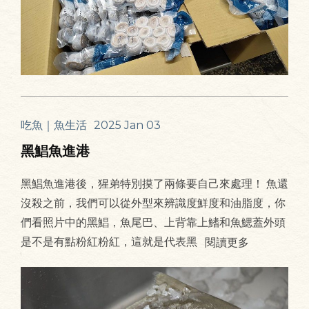
吃魚｜魚生活
2025 Jan 03
黑鯧魚進港
黑鯧魚進港後，猩弟特別摸了兩條要自己來處理！ 魚還
沒殺之前，我們可以從外型來辨識度鮮度和油脂度，你
們看照片中的黑鯧，魚尾巴、上背靠上鰭和魚鰓蓋外頭
是不是有點粉紅粉紅，這就是代表黑
閱讀更多