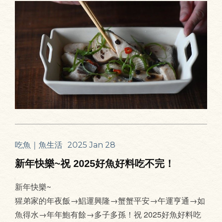
吃魚｜魚生活
2025 Jan 28
新年快樂~祝 2025好魚好料吃不完！
新年快樂~
猩弟家的年夜飯→鯧運興隆→蟹蟹平安→午運亨通→如
魚得水→年年鮑有餘→多子多孫！祝 2025好魚好料吃