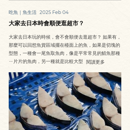
吃魚｜魚生活
2025 Feb 04
大家去日本時會順便逛超市？
大家去日本玩的時候，會不會順便去逛超市？ 如果有，
那麼可以回想魚貨區域擺在檯面上的魚，如果是切塊的
型態，一種會一尾魚取魚肉，像是平常常見的鯖魚那種
ㄧ片片的魚肉，另一種就是比較大型
閱讀更多