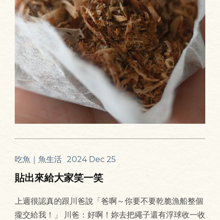
吃魚｜魚生活
2024 Dec 25
貼出來給大家笑一笑
上週很認真的跟川爸說「爸啊～你要不要乾脆漁船整個
攏交給我！」 川爸：好啊！妳去把繩子還有浮球收一收