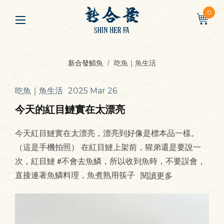
0
新合發鯖魚
吃魚｜魚生活
吃魚｜魚生活
2025 Mar 26
今天的紅目鰱實在太漂亮
今天紅目鰱實在太漂亮，漂亮到好像是標本品一樣。
（這是手機拍照） 在紅目鰱上架前，猩弟還是要說一
次，紅目鰱 #不會去魚鱗，所以收到魚時，不要誤會，
直接連著魚鱗料理，魚煮熟用筷子
閱讀更多