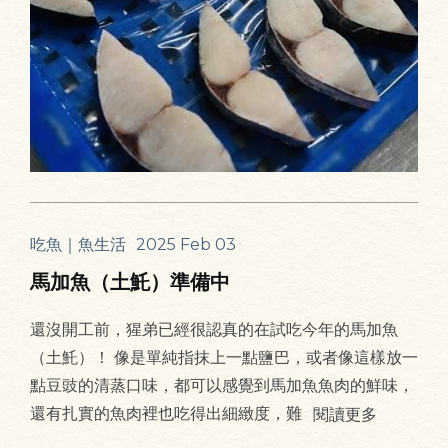
吃魚｜魚生活
2025 Feb 03
馬加魚（土魠）準備中
還沒開工前，猩弟已經很認真的在試吃今年的馬加魚
（土魠）！ 像是單純指抹上一點鹽巴，或者像這樣放一
點豆豉的清蒸口味，都可以感覺到馬加魚魚肉的鮮味，
還有扎實的魚肉裡也吃得出細緻度，難
閱讀更多