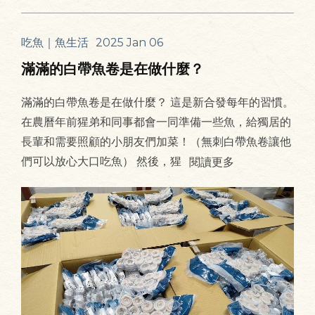
吃魚｜魚生活
2025 Jan 06
滿滿的白帶魚卷是在做什麼？
滿滿的白帶魚卷是在做什麼？ 這是新合發每年的習慣。
在農曆年前猩弟和同事都會一同準備一些魚，給獨居的
長輩和需要照顧的小朋友們加菜！（無刺白帶魚卷讓他
們可以放心大口吃魚） 然後，猩
閱讀更多