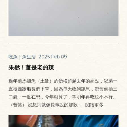
吃魚｜魚生活
2025 Feb 09
果然！薑是老的辣
過年前馬加魚（土魠）的價格超越去年的高點，猩弟一
直很難跟船長們下單，因為每天收到訊息，都會倒抽三
口氣，一度在想，今年就算了，等明年再吃也不不行。
（苦笑） 沒想到就像長輩說的那款，
閱讀更多