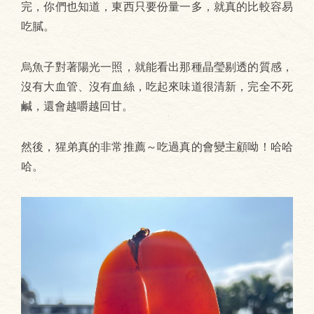
完，你們也知道，東西只要份量一多，就真的比較容易
吃膩。
烏魚子對著陽光一照，就能看出那種晶瑩剔透的質感，
沒有大血管、沒有血絲，吃起來味道很清新，完全不死
鹹，還會越嚼越回甘。
然後，猩弟真的非常推薦～吃過真的會變主顧呦！哈哈
哈。