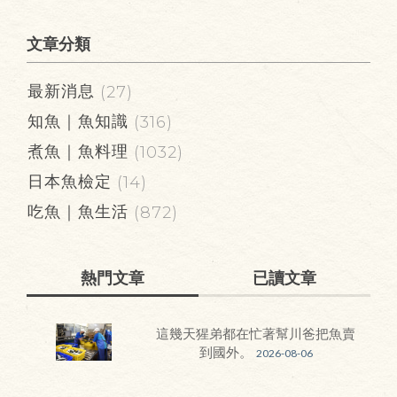
文章分類
最新消息
(27)
知魚｜魚知識
(316)
煮魚｜魚料理
(1032)
日本魚檢定
(14)
吃魚｜魚生活
(872)
熱門文章
已讀文章
這幾天猩弟都在忙著幫川爸把魚賣
到國外。
2026-08-06