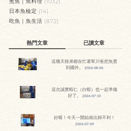
煮魚｜魚料理
(1032)
日本魚檢定
(14)
吃魚｜魚生活
(872)
熱門文章
已讀文章
這幾天猩弟都在忙著幫川爸把魚賣
到國外。
2026-08-06
這次誠實蝦仁（白蝦）也一起準備
好了。
2026-07-13
好喔！今天一開始就出師不利！
2026-07-09