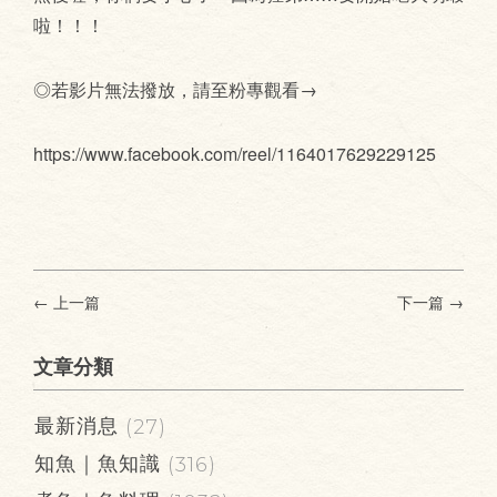
啦！！！
◎若影片無法撥放，請至粉專觀看→
https://www.facebook.com/reel/1164017629229125
← 上一篇
下一篇
→
文章分類
最新消息
(27)
知魚｜魚知識
(316)