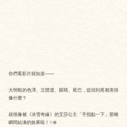
你們看影片就知道——
大明蝦的色澤、立體度、眼睛、尾巴，從頭到尾都美得
像什麼？
就很像被《冰雪奇緣》的艾莎公主「手指點一下」那種
瞬間結凍的效果啦！✨❄️