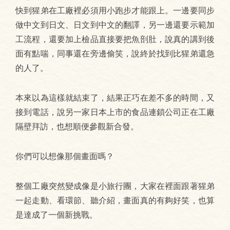
快到猩弟在工廠裡必須用小跑步才能跟上。一邊要同步
做中文到日文、日文到中文的翻譯，另一邊還要示範加
工流程，還要加上檢品直接要把魚剖肚，說真的講到後
面有點喘，同事還在旁邊偷笑，說終於找到比猩弟還急
的人了。
本來以為這樣就結束了，結果正巧在差不多的時間，又
接到電話，說另一家日本上市的食品連鎖公司正在工廠
隔壁拜訪，也想順便參觀新合發。
你們可以想像那個畫面嗎？
整個工廠突然變成像是小旅行團，大家在裡面跟著猩弟
一起走動、看環節、聽介紹，畫面真的有夠好笑，也算
是達成了一個新挑戰。