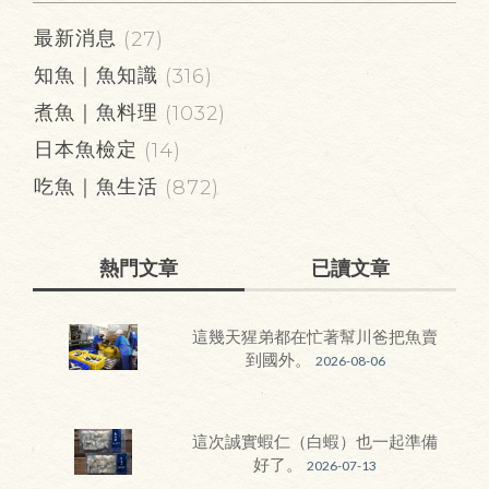
最新消息
(27)
知魚｜魚知識
(316)
煮魚｜魚料理
(1032)
日本魚檢定
(14)
吃魚｜魚生活
(872)
熱門文章
已讀文章
這幾天猩弟都在忙著幫川爸把魚賣
到國外。
2026-08-06
這次誠實蝦仁（白蝦）也一起準備
好了。
2026-07-13