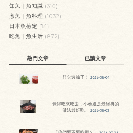
知魚｜魚知識
(316)
煮魚｜魚料理
(1032)
日本魚檢定
(14)
吃魚｜魚生活
(872)
熱門文章
已讀文章
只欠透抽了！
2026-08-04
覺得吃來吃去，小卷還是最經典的
做法最好吃。
2026-08-03
「你們要不要吃蝦？」
2026-07-31