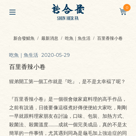
0
新合發鯖魚
最新消息
吃魚｜魚生活
百里香辣小卷
吃魚｜魚生活
2020-05-29
百里香辣小卷
猩弟開工第一個工作就是『吃』，是不是太幸褔了呢？
『百里香辣小卷』是一個很會做家庭料理的高手作品，
之前有說過，日後要像這樣煮好傳便便給大家吃，剛剛
一早就跟料理家朋友在討論，口味、包裝、加熱方式、
殺菌法、殺菌溫度........成就一個完美成品，真的不是太
簡單的一件事情，尤其遇到同為是龜毛加上強迫症的同