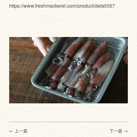
https://www.freshmackerel.com/product/detail357
← 上一篇
下一篇
→