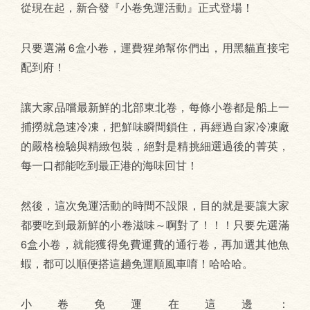
從現在起，新合發『小卷免運活動』正式登場！
只要選滿 6盒小卷，運費猩弟幫你們出，用黑貓直接宅
配到府！
讓大家品嚐最新鮮的北部東北卷，每條小卷都是船上一
捕撈就急速冷凍，把鮮味瞬間鎖住，再經過自家冷凍廠
的嚴格檢驗與精緻包裝，絕對是精挑細選過後的菁英，
每一口都能吃到最正港的海味回甘！
然後，這次免運活動的時間不設限，目的就是要讓大家
都要吃到最新鮮的小卷滋味～啊對了！！！只要先選滿
6盒小卷，就能獲得免費運費的通行卷，再加選其他魚
蝦，都可以順便搭這趟免運順風車唷！哈哈哈。
小卷免運在這邊：