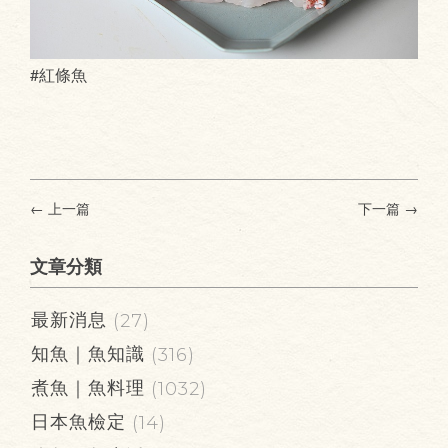
#紅條魚
← 上一篇
下一篇
→
文章分類
最新消息
(27)
知魚｜魚知識
(316)
煮魚｜魚料理
(1032)
日本魚檢定
(14)