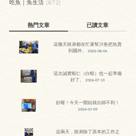
吃魚｜魚生活
(872)
熱門文章
已讀文章
這幾天猩弟都在忙著幫川爸把魚賣
到國外。
2026-08-06
這次誠實蝦仁（白蝦）也一起準備
好了。
2026-07-13
好喔！今天一開始就出師不利！
2026-07-09
這兩天，猩弟除了原本的工作之