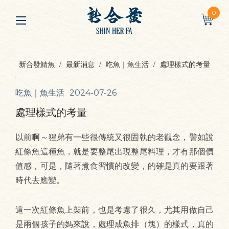
0
新合發鯖魚
最新消息
吃魚｜魚生活
處理樣式的考量
吃魚｜魚生活
2024-07-26
處理樣式的考量
以前啊～猩弟有一些很傳統又很固執的老觀念，譬如說
紅條魚這種魚，就是要整尾出現整尾料理，才有那個價
值感，可是，隨著煮食習慣的改變，的確是真的要跟著
時代去應變。
這一次紅條魚上架前，也是考慮了很久，尤其用做自己
是兩個孩子的媽來說，處理成魚排（塊）的樣式，真的