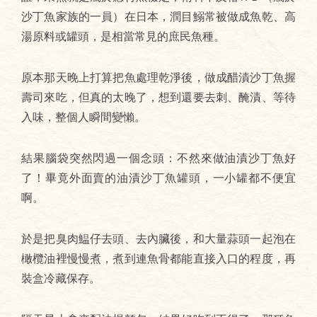
沙丁魚家族的一員）在日本，潤目鰯常被做成魚乾、高
湯原料或罐頭，是相當常見的庶民魚種。
原本那天晚上打算把魚處理乾淨後，做成醋漬沙丁魚握
壽司來吃，但真的太晚了，想到還要去刺、醃漬、等待
入味，整個人瞬間變懶。
結果腦袋突然閃過一個念頭：不然來做油漬沙丁魚好
了！畢竟外面賣的油漬沙丁魚罐頭，一小罐都不便宜
啊。
於是把臭肉鰛仔去頭、去內臟後，和大量蒜頭一起泡在
橄欖油裡慢慢煮，煮到連魚骨都能直接入口的程度，再
裝盒冷藏保存。