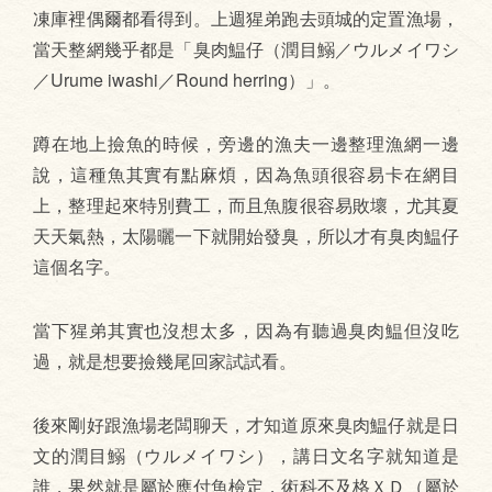
凍庫裡偶爾都看得到。上週猩弟跑去頭城的定置漁場，
當天整網幾乎都是「臭肉鰛仔（潤目鰯／ウルメイワシ
／Urume iwashi／Round herring）」。
蹲在地上撿魚的時候，旁邊的漁夫一邊整理漁網一邊
說，這種魚其實有點麻煩，因為魚頭很容易卡在網目
上，整理起來特別費工，而且魚腹很容易敗壞，尤其夏
天天氣熱，太陽曬一下就開始發臭，所以才有臭肉鰛仔
這個名字。
當下猩弟其實也沒想太多，因為有聽過臭肉鰛但沒吃
過，就是想要撿幾尾回家試試看。
後來剛好跟漁場老闆聊天，才知道原來臭肉鰛仔就是日
文的潤目鰯（ウルメイワシ），講日文名字就知道是
誰，果然就是屬於應付魚檢定，術科不及格ＸＤ（屬於