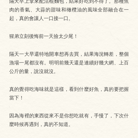
隔天早上拿來配法棍麵包，結果好吃到不得了。那種魚
肉的香氣、大蒜的甜味和橄欖油的風味全部融合在一
起，真的會讓人一口接一口。
猩弟立刻後悔前一天撿太少尾！
隔天一大早還特地開車想再去買，結果海況轉差，整個
漁場一尾都沒有。明明前幾天還是連續好幾大網、上百
公斤的量，說沒就沒。
真的覺得吃海味就是這樣，看到什麼好魚，真的要把握
當下！
因為海裡的東西從來不是你想吃就有，手慢了，下次什
麼時候再遇到，真的不知道。