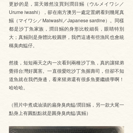
更妙的是，當天雖然沒買到潤目鰯（ウルメイワシ／
Urume iwashi），卻在南方澳另一處定置網看到幾尾真
鰯（マイワシ／Maiwashi／Japanese sardine）。同樣
都是沙丁魚家族，潤目鰯的身形比較細長，眼睛特別
大；真鰯則是身體比較圓胖，我們這邊有些漁民也會統
稱臭肉鰛仔。
然後，短短兩天之內一次看到兩種沙丁魚，真的讓猩弟
覺得台灣好厲害。一直很愛吃沙丁魚握壽司，但卻不知
道魚就在我們身邊，看來猩弟還有很多魚要繼續學啊！
哈哈哈。
（照片中煮成油漬的扁身臭肉鰛/潤目鰯，另一款大尾一
點身上有圓點點就是圓身臭肉鰛/真鰯）