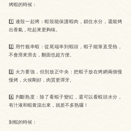
烤蝦的時候：
1️⃣ 連殼一起烤：蝦殼能保護蝦肉，鎖住水分，還能烤
出香氣，吃起來更夠味。
2️⃣ 用竹籤串蝦：從尾端串到蝦頭，蝦子能筆直受熱，
不會滑來滑去，翻面也超方便。
3️⃣ 火力要強，但別放正中央：把蝦子放在烤網兩側慢
慢烤，火候剛好，肉質更彈牙。
4️⃣ 判斷熟度：除了看蝦子變紅，還可以看蝦頭水分，
有汁液和蝦膏滾出來，就差不多熟囉！
剝蝦的時候：