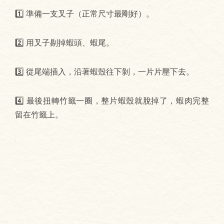
1️⃣ 準備一支叉子（正常尺寸最剛好）。
2️⃣ 用叉子剔掉蝦頭、蝦尾。
3️⃣ 從尾端插入，沿著蝦殼往下剝，一片片壓下去。
4️⃣ 最後扭轉竹籤一圈，整片蝦殼就脫掉了，蝦肉完整
留在竹籤上。