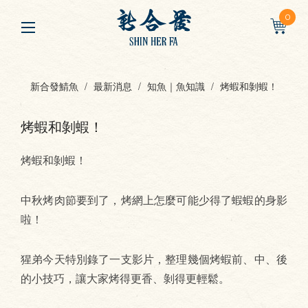
0
新合發鯖魚
最新消息
知魚｜魚知識
烤蝦和剝蝦！
烤蝦和剝蝦！
烤蝦和剝蝦！
中秋烤肉節要到了，烤網上怎麼可能少得了蝦蝦的身影
啦！
猩弟今天特別錄了一支影片，整理幾個烤蝦前、中、後
的小技巧，讓大家烤得更香、剝得更輕鬆。