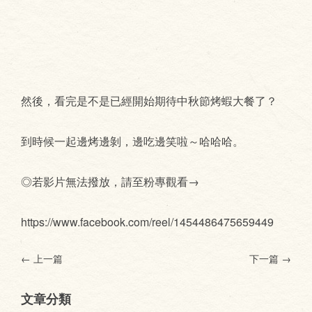
然後，看完是不是已經開始期待中秋節烤蝦大餐了？
到時候一起邊烤邊剝，邊吃邊笑啦～哈哈哈。
◎若影片無法撥放，請至粉專觀看→
https://www.facebook.com/reel/1454486475659449
← 上一篇
下一篇
→
文章分類