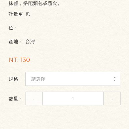
抹醬，搭配麵包或蔬食。
計量單
包
位：
產地：
台灣
NT.
130
規格
數量：
-
+