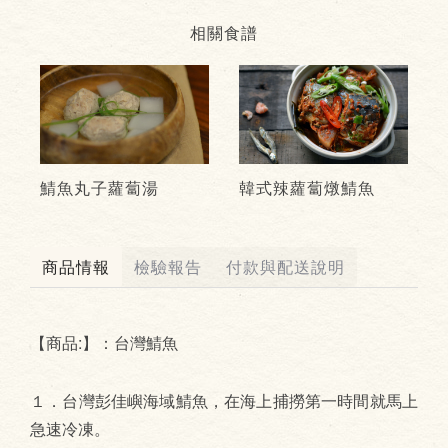
相關食譜
鯖魚丸子蘿蔔湯
韓式辣蘿蔔燉鯖魚
商品情報
檢驗報告
付款與配送說明
【商品:】：台灣鯖魚
１．台灣彭佳嶼海域鯖魚，在海上捕撈第一時間就馬上
急速冷凍。