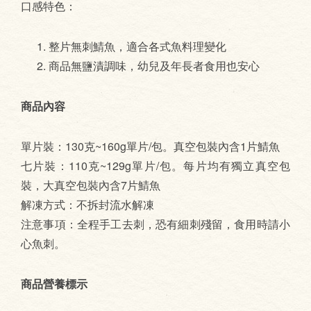
口感特色：
整片無刺鯖魚，適合各式魚料理變化
商品無鹽漬調味，幼兒及年長者食用也安心
商品內容
單片裝：130克~160g單片/包。真空包裝內含1片鯖魚
七片裝：110克~129g單片/包。每片均有獨立真空包
裝，大真空包裝內含7片鯖魚
解凍方式：不拆封流水解凍
注意事項：全程手工去刺，恐有細刺殘留，食用時請小
心魚刺。
商品營養標示