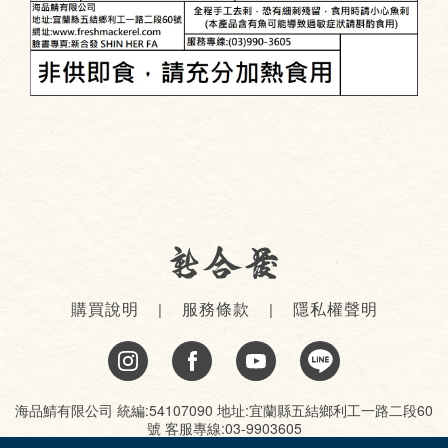
購買說明
服務條款
隱私權聲明
海品鯖有限公司 統編:54107090 地址:宜蘭縣五結鄉利工一路二段60
號 客服專線:03-9903605
© 新合發版權所有 Site by
Onion
＆
ESIT
.