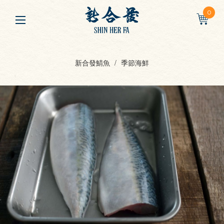
0
新合發鯖魚
季節海鮮