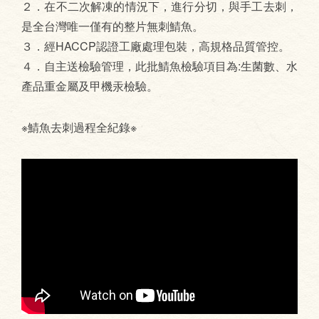
２．在不二次解凍的情況下，進行分切，與手工去刺，
是全台灣唯一僅有的整片無刺鯖魚。
３．經HACCP認證工廠處理包裝，高規格品質管控。
４．自主送檢驗管理，此批鯖魚檢驗項目為:生菌數、水
產品重金屬及甲機汞檢驗。
※鯖魚去刺過程全紀錄※