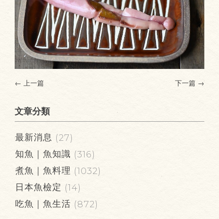
← 上一篇
下一篇
→
文章分類
最新消息
(27)
知魚｜魚知識
(316)
煮魚｜魚料理
(1032)
日本魚檢定
(14)
吃魚｜魚生活
(872)