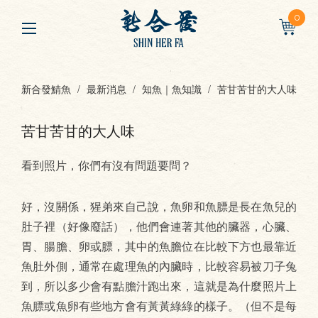
0
新合發鯖魚
最新消息
知魚｜魚知識
苦甘苦甘的大人味
苦甘苦甘的大人味
看到照片，你們有沒有問題要問？
好，沒關係，猩弟來自己說，魚卵和魚膘是長在魚兒的
肚子裡（好像廢話），他們會連著其他的臟器，心臟、
胃、腸膽、卵或膘，其中的魚膽位在比較下方也最靠近
魚肚外側，通常在處理魚的內臟時，比較容易被刀子兔
到，所以多少會有點膽汁跑出來，這就是為什麼照片上
魚膘或魚卵有些地方會有黃黃綠綠的樣子。（但不是每