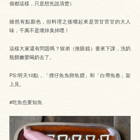
個都這樣，只是想先說清楚）
雖然有點顏色，但料理之後嚐起來是苦甘苦甘的大人
味，千萬不是壞掉臭掉嘿！
這樣大家還有問題嗎？猩弟（推眼鏡）要來下課，洗奶
瓶餵嫩嬰喝奶去了。
PS:明天10點，「煙仔魚魚卵魚膘」和「白帶魚卷」架
上見。
#吃魚也要知魚