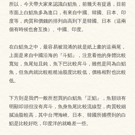
所以，今天帶大家來認識白鯧魚，前幾天有提過，目前
市面上白鯧魚多為進口，有來自中國、韓國、日本、印
度等，肉質和價錢的排列由高到下是韓國、日本（這兩
個有時候也會互換）、中國、印度。
在白鯧魚之中，最容易被混淆的就是紙上畫的這兩尾，
上面是來自中國沿海的『斗鯧』，注意看他的身體比較
寬短，魚尾短且鈍，魚下巴比較戽斗，雖然是同為白鯧
魚，但魚肉就比較粗糙油脂度比較低，價格相對也比較
低。
下方則是我們一般所想買的白鯧魚『正鯧』，魚額頭有
明顯叩頭但沒有戽斗，魚身魚尾比較流線型，肉質較細
膩油脂較高，其中台灣海峽、日本、韓國所捕撈到的白
鯧是比較好吃，印度洋的就略差一些。