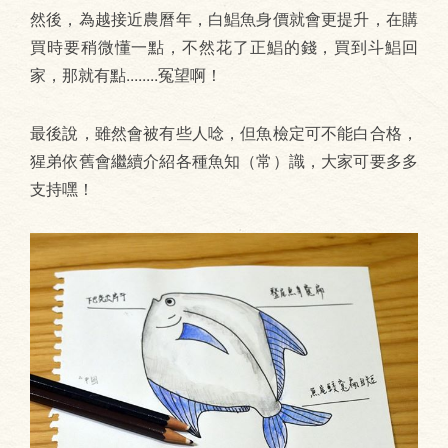
然後，為越接近農曆年，白鯧魚身價就會更提升，在購
買時要稍微懂一點，不然花了正鯧的錢，買到斗鯧回
家，那就有點........冤望啊！
最後說，雖然會被有些人唸，但魚檢定可不能白合格，
猩弟依舊會繼續介紹各種魚知（常）識，大家可要多多
支持嘿！