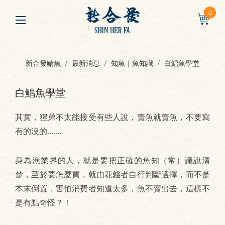
0
新合發鯖魚
最新消息
知魚｜魚知識
白鯧魚學堂
白鯧魚學堂
其實，猩弟不太能接受有些人說，賣魚就賣魚，不要寫
有的沒的.......
身為漁業界的人，就是要把正確的魚知（常）識說清
楚，至於要怎麼買，就由花錢者自行判斷選擇，而不是
本末倒置，害怕消費者知道太多，魚不賣出去，這樣不
是有點奇怪？！