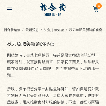
0
新合發鯖魚
最新消息
知魚｜魚知識
秋刀魚肥美新鮮的秘密
秋刀魚肥美新鮮的秘密
剛結婚時，去菜七啊採買，猩弟是屬於很聽老闆話型，
頭家說甜，就直接掏錢買單，回家切了西瓜，常常都只
能在灶咖怨嘆自己太肉腳，選了整攤中最不甜的那一
顆.........
所以，猩弟很想分享一點點魚鮮所知，譬如像是從外觀
辨別秋刀魚肥美新鮮與否，這樣大家在選購前，也能有
些線索，用來推斷食材好吃的依據，不然，都怪老闆騙