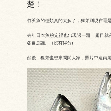
楚！
竹莢魚的種類真的太多了，猩弟到現在還
去年日本魚檢定裡也出現過一題，題目就
各自是誰。（沒有得分)
然後，猩弟也想來問問大家，照片中這兩