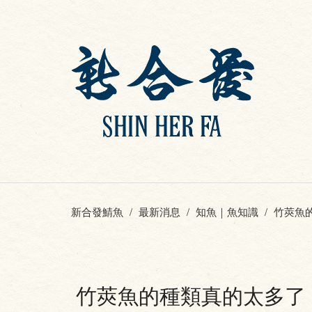
新合發鯖魚
最新消息
知魚｜魚知識
竹莢魚
竹莢魚的種類真的太多了