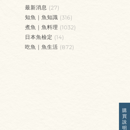
最新消息
(27)
知魚｜魚知識
(316)
煮魚｜魚料理
(1032)
日本魚檢定
(14)
吃魚｜魚生活
(872)
購
買
說
明