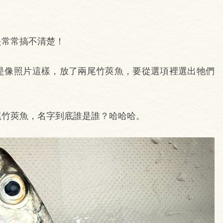
是常常搞不清楚！
是像照片這樣，放了兩尾竹莢魚，要從選項裡選出牠們
尾竹莢魚，名字到底誰是誰？哈哈哈。