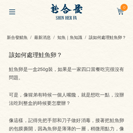
0
新合發鯖魚
最新消息
知魚｜魚知識
該如何處理鮭魚卵？
該如何處理鮭魚卵？
鮭魚卵是一盒250g裝，如果是一家四口當餐吃完很沒有
問題。
可是，像猩弟有時候一個人嘴饞，就是想吃一點，沒辦
法吃到整盒的時候要怎麼辦？
像這樣，記得先把手部和刀子做好消毒，接著把鮭魚卵
的包膜撕開，因為魚卵是薄薄的一層，稍微用點力，像