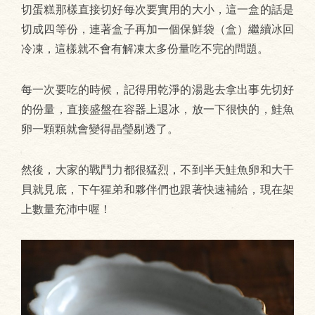
切蛋糕那樣直接切好每次要實用的大小，這一盒的話是
切成四等份，連著盒子再加一個保鮮袋（盒）繼續冰回
冷凍，這樣就不會有解凍太多份量吃不完的問題。
每一次要吃的時候，記得用乾淨的湯匙去拿出事先切好
的份量，直接盛盤在容器上退冰，放一下很快的，鮭魚
卵一顆顆就會變得晶瑩剔透了。
然後，大家的戰鬥力都很猛烈，不到半天鮭魚卵和大干
貝就見底，下午猩弟和夥伴們也跟著快速補給，現在架
上數量充沛中喔！