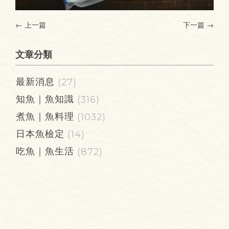
← 上一篇
下一篇
→
文章分類
最新消息
(27)
知魚｜魚知識
(316)
煮魚｜魚料理
(1032)
日本魚檢定
(14)
吃魚｜魚生活
(872)