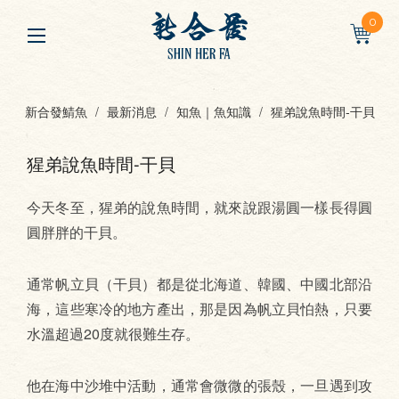
0
新合發鯖魚
最新消息
知魚｜魚知識
猩弟說魚時間-干貝
猩弟說魚時間-干貝
今天冬至，猩弟的說魚時間，就來說跟湯圓一樣長得圓
圓胖胖的干貝。
通常帆立貝（干貝）都是從北海道、韓國、中國北部沿
海，這些寒冷的地方產出，那是因為帆立貝怕熱，只要
水溫超過20度就很難生存。
他在海中沙堆中活動，通常會微微的張殼，一旦遇到攻