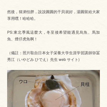
然後，猩弟怕胖，說說圓圓的干貝就好，湯圓留給大家
享用嘿！哈哈哈。
PS:東北季風這麼大，冬至後希望能遇見烏魚、馬加
魚、煙仔虎魚啊！
（備註：照片取自日本女子栄養大学生涯学習講師弥冨
秀江（いやどみ ひでえ）先生 web サイト)