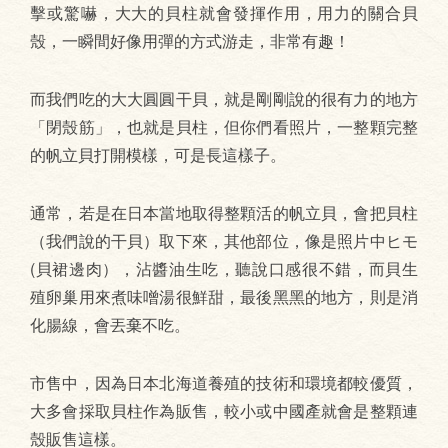
擊或驚嚇，大大的貝柱就會發揮作用，用力的關合貝
殼，一瞬間好像用彈的方式游走，非常有趣！
而我們吃的大大圓圓干貝，就是剛剛說的很有力的地方
「閉殼筋」，也就是貝柱，但你們看照片，一整顆完整
的帆立貝打開模樣，可是長這樣子。
通常，若是在日本當地取得整顆活的帆立貝，會把貝柱
（我們說的干貝）取下來，其他部位，像是照片中ヒモ
(貝裙邊肉），沾醬油生吃，聽說口感很不錯，而貝生
殖卵巢用來煮味噌湯很鮮甜，最後黑黑的地方，則是消
化腸線，會丟棄不吃。
市售中，因為日本北海道養殖的技術和環境都較優質，
大多會採取貝柱作為販售，較小或中國產就會是整顆連
殼販售這樣。