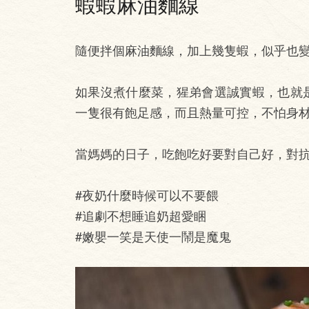
蝦蝦麻油麵線
隨便拌個麻油麵線，加上幾隻蝦，似乎也
如果沒煮什麼菜，猩弟會選誠實蝦，也就
一隻很有飽足感，而且熱量可控，不怕身
當媽媽的日子，吃飽吃好要對自己好，對
#夜奶什麼時候可以不要餵
#追劇不想睡追奶超愛睏
#嫩嬰一笑是天使一鬧是魔鬼