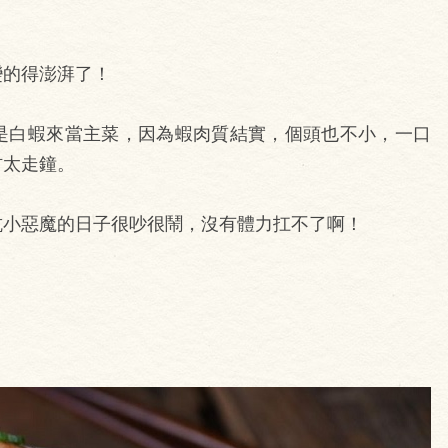
變的得澎湃了！
是白蝦來當主菜，因為蝦肉質結實，個頭也不小，一口
材太走鐘。
抗小惡魔的日子很吵很鬧，沒有體力扛不了啊！