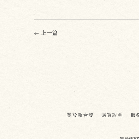
← 上一篇
關於新合發
購買說明
服
海品鯖有限