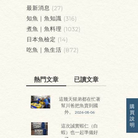
最新消息
(27)
知魚｜魚知識
(316)
煮魚｜魚料理
(1032)
日本魚檢定
(14)
吃魚｜魚生活
(872)
熱門文章
已讀文章
這幾天猩弟都在忙著
幫川爸把魚賣到國
購
外。
買
2026-08-06
說
明
這次誠實蝦仁（白
蝦）也一起準備好