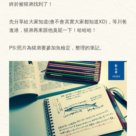
終於被猩弟找到了！
先分享給大家知道(會不會其實大家都知道XD)，等川爸
進港，猩弟再來跟他臭屁一下！哈哈哈！
PS:照片為猩弟要參加魚檢定，整理的筆記。