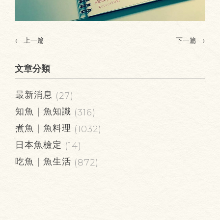
← 上一篇
下一篇
→
文章分類
最新消息
(27)
知魚｜魚知識
(316)
煮魚｜魚料理
(1032)
日本魚檢定
(14)
吃魚｜魚生活
(872)