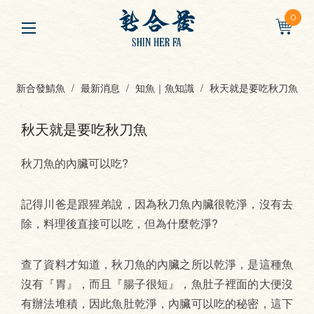
0
新合發鯖魚
最新消息
知魚｜魚知識
秋天就是要吃秋刀魚
秋天就是要吃秋刀魚
秋刀魚的內臟可以吃?
記得川爸是跟猩弟說，因為秋刀魚內臟很乾淨，沒有去
除，料理後直接可以吃，但為什麼乾淨?
查了資料才知道，秋刀魚的內臟之所以乾淨，是這種魚
沒有『胃』，而且『腸子很短』，魚肚子裡面的大便沒
有辦法堆積，因此魚肚乾淨，內臟可以吃的秘密，這下