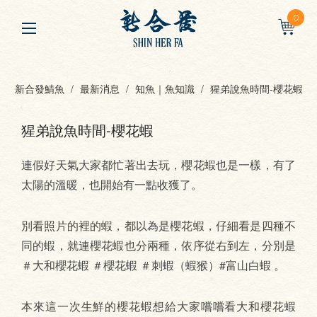
0
新合發鯖魚
最新消息
知魚｜魚知識
猩弟說魚時間-櫻花蝦
猩弟說魚時間-櫻花蝦
連假好天氣大家都忙著出去玩，櫻花蝦也是一樣，有了
太陽的溫暖，也開始有一點收獲了。
別看照片的裡的蝦，都以為是櫻花蝦，仔細看是四種不
同的蝦，就連櫻花蝦也分兩種，依序從右到左，分別是
＃大和櫻花蝦 ＃櫻花蝦 ＃刺蝦（蝦猴）#富山白蝦 。
本來這一次生鮮的櫻花蝦想給大家嚐嚐看大和櫻花蝦