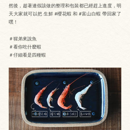
然後，趁著連假該做的整理和包裝都已經趕上進度，明
天大家就可以把 生鮮 #櫻花蝦 和 #富山白蝦 帶回家了
嘿！
＃猩弟來說魚
＃看你吃什麼蝦
＃仔細看是四種蝦