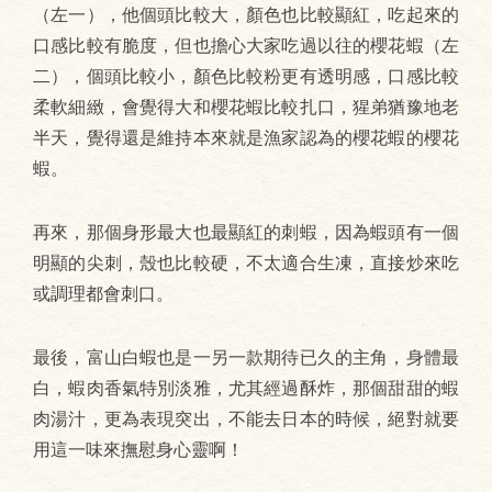
（左一），他個頭比較大，顏色也比較顯紅，吃起來的
口感比較有脆度，但也擔心大家吃過以往的櫻花蝦（左
二），個頭比較小，顏色比較粉更有透明感，口感比較
柔軟細緻，會覺得大和櫻花蝦比較扎口，猩弟猶豫地老
半天，覺得還是維持本來就是漁家認為的櫻花蝦的櫻花
蝦。
再來，那個身形最大也最顯紅的刺蝦，因為蝦頭有一個
明顯的尖刺，殼也比較硬，不太適合生凍，直接炒來吃
或調理都會刺口。
最後，富山白蝦也是一另一款期待已久的主角，身體最
白，蝦肉香氣特別淡雅，尤其經過酥炸，那個甜甜的蝦
肉湯汁，更為表現突出，不能去日本的時候，絕對就要
用這一味來撫慰身心靈啊！