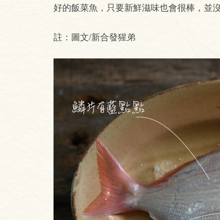
好的飯菜魚，只要新鮮滋味也會很棒，並
註：圖文/新合發猩弟