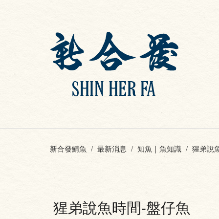
新合發鯖魚
最新消息
知魚｜魚知識
猩弟說
猩弟說魚時間-盤仔魚