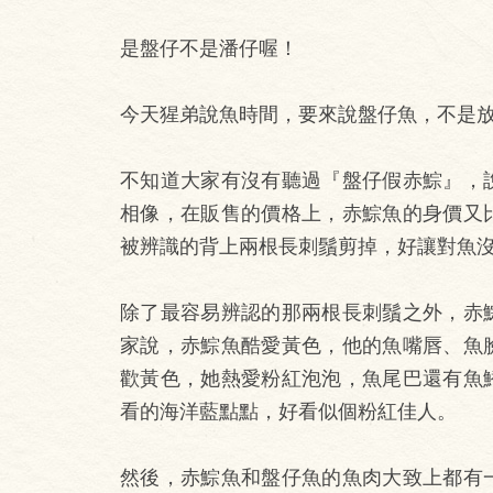
是盤仔不是潘仔喔！
今天猩弟說魚時間，要來說盤仔魚，不是
不知道大家有沒有聽過『盤仔假赤鯮』，
相像，在販售的價格上，赤鯮魚的身價又
被辨識的背上兩根長刺鬚剪掉，好讓對魚
除了最容易辨認的那兩根長刺鬚之外，赤
家說，赤鯮魚酷愛黃色，他的魚嘴唇、魚
歡黃色，她熱愛粉紅泡泡，魚尾巴還有魚
看的海洋藍點點，好看似個粉紅佳人。
然後，赤鯮魚和盤仔魚的魚肉大致上都有