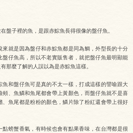
放在盤子裡的魚，是跟赤鯮魚長得很像的盤仔魚。
說來就是因為盤仔和赤鯮魚都是同為鯛，外型長的十分
比盤仔魚高，所以不老實販售者，就把盤仔魚最明顯能
沒有那麼了解的人誤以為是赤鯮魚這樣。
鯮魚和盤仔魚可是真的不太一樣，打成這樣的譬喻跟大
臉頰、魚鱗和魚尾都會帶上黃顏色，而盤仔魚就不是喜
鰭、魚尾都是粉粉的顏色，鱗片除了粉紅還會帶上很好
一點螃蟹香氣，有時候也會有點果香味，在台灣都是很