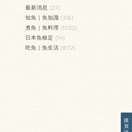
最新消息
(27)
知魚｜魚知識
(316)
煮魚｜魚料理
(1032)
日本魚檢定
(14)
吃魚｜魚生活
(872)
購
買
說