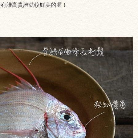
沒有誰高貴誰就較鮮美的喔！