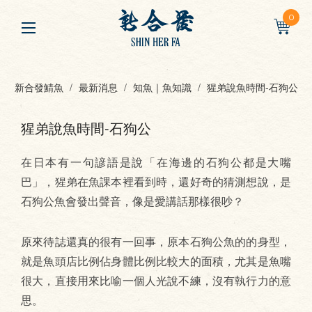
0
新合發鯖魚
最新消息
知魚｜魚知識
猩弟說魚時間-石狗公
猩弟說魚時間-石狗公
在日本有一句諺語是說「在海邊的石狗公都是大嘴
巴」，猩弟在魚課本裡看到時，還好奇的猜測想說，是
石狗公魚會發出聲音，像是愛講話那樣很吵？
原來待誌還真的很有一回事，原本石狗公魚的的身型，
就是魚頭店比例佔身體比例比較大的面積，尤其是魚嘴
很大，直接用來比喻一個人光說不練，沒有執行力的意
思。