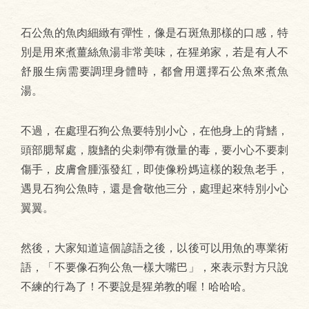
石公魚的魚肉細緻有彈性，像是石斑魚那樣的口感，特
別是用來煮薑絲魚湯非常美味，在猩弟家，若是有人不
舒服生病需要調理身體時，都會用選擇石公魚來煮魚
湯。
不過，在處理石狗公魚要特別小心，在他身上的背鰭，
頭部腮幫處，腹鰭的尖刺帶有微量的毒，要小心不要刺
傷手，皮膚會腫漲發紅，即使像粉媽這樣的殺魚老手，
遇見石狗公魚時，還是會敬他三分，處理起來特別小心
翼翼。
然後，大家知道這個諺語之後，以後可以用魚的專業術
語，「不要像石狗公魚一樣大嘴巴」，來表示對方只說
不練的行為了！不要說是猩弟教的喔！哈哈哈。