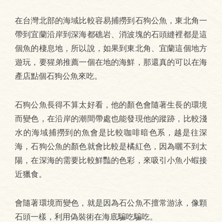
在台灣北部的海域比較容易捕撈到石狗公魚，東北角一
帶到宜蘭沿岸到深海都礁岩、消波塊的石頭縫裡都是這
個魚的棲息地，所以說，如果到東北角、宜蘭這個地方
遊玩，要猩弟推薦一個在地的海鮮，那還真的可以在海
產店點個石狗公魚來吃。
石狗公魚長得不算太好看，他的顏色會隨著生長的環境
而變色，在沿岸的潮間帶處也能發現他的蹤跡，比較淺
水的海域捕撈到的魚會是比較咖啡暗色系，越是往深
海，石狗公魚的顏色就會比較是橘紅色，因為曬不到太
陽，在深海的需要比較鮮豔的色彩，來吸引小魚小蝦接
近獵食。
會隨著環境而變色，就是因為石公魚不擅常游泳，像顆
石頭一樣，利用偽裝術在海底騙吃騙吃。