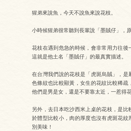
猩弟來說魚，今天不說魚來說花枝。
小時候猩弟很常聽到長輩說「墨賊仔」，
花枝在遇到危急的時候，會非常用力往後
這就是他土名「墨賊仔」的最真實描述。
在台灣我們說的花枝是「虎斑烏賊」，是
色條紋也比較顯黃，女生的花紋比較稀疏
他們是男是女，還是不要靠太近，一惹得
另外，去日本吃沙西米上桌的花枝，是比
於體型比較小，肉的厚度也沒有虎斑花紋
別美味！