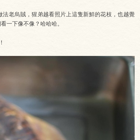
做法老烏賊，猩弟越看照片上這隻新鮮的花枝，也越覺
們看一下像不像？哈哈哈。
！