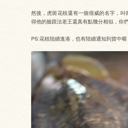
然後，虎斑花枝還有一個很威的名字，叫
得他的臉跟法老王還真有點幾分相似，你
PS:花枝陸續進港，也有陸續通知到貨中喔