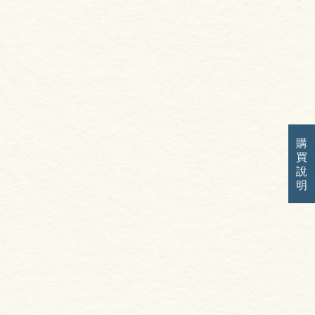
購
買
說
明