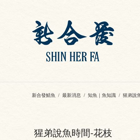
新合發鯖魚
最新消息
知魚｜魚知識
猩弟說
猩弟說魚時間-花枝