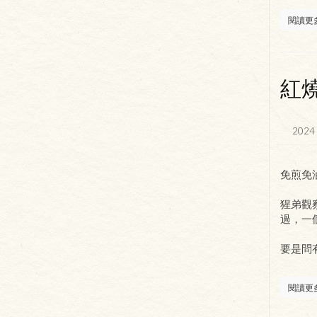
閱讀更
紅
2024 
免煎免
猩弟觀
過，一
要是問
閱讀更