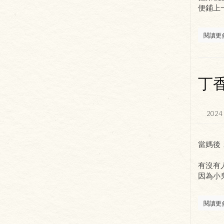
便鋪上
閱讀更
丁
2024 
當媽後
有沒有
因為小
閱讀更