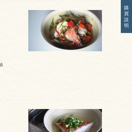
購
買
說
明
油