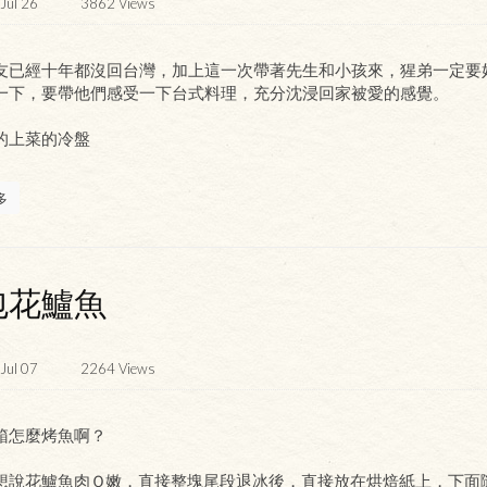
Jul 26
3862
Views
友已經十年都沒回台灣，加上這一次帶著先生和小孩來，猩弟一定要
一下，要帶他們感受一下台式料理，充分沈浸回家被愛的感覺。
的上菜的冷盤
多
包花鱸魚
Jul 07
2264
Views
箱怎麼烤魚啊？
想說花鱸魚肉Ｑ嫩，直接整塊尾段退冰後，直接放在烘焙紙上，下面