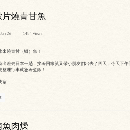
檬片燒青甘魚
Jun 26
1484
Views
冰來燒青甘（鰤）魚！
時出差去日本一趟，接著回家就又帶小朋友們出去了四天，今天下午
先整理行李就急著煮飯！
快塞
多
鮪魚肉燥