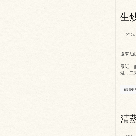
生
2024 
沒有油
最近一
煙，二
閱讀更
清