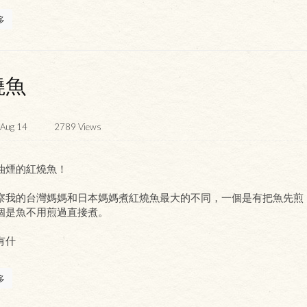
多
燒魚
Aug 14
2789
Views
油煙的紅燒魚！
察我的台灣媽媽和日本媽媽煮紅燒魚最大的不同，一個是有把魚先煎
個是魚不用煎過直接煮。
有什
多