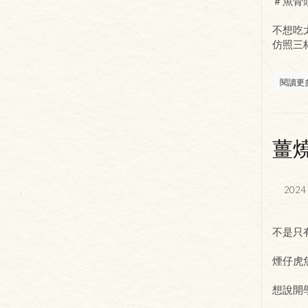
＃魚骨
不想吃
仿照三
閱讀更
薑
2024 
不是只
煙仔虎
想說開