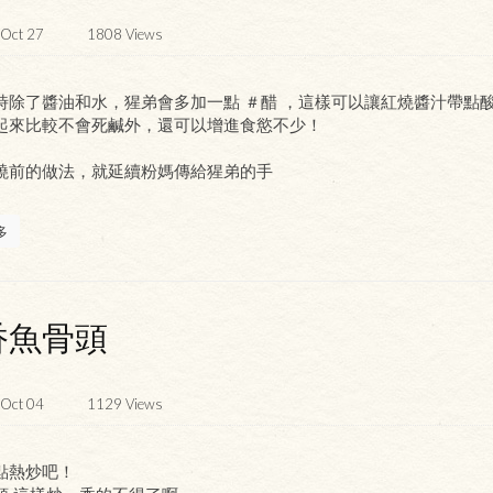
Oct 27
1808
Views
時除了醬油和水，猩弟會多加一點 ＃醋 ，這樣可以讓紅燒醬汁帶點
起來比較不會死鹹外，還可以增進食慾不少！
燒前的做法，就延續粉媽傳給猩弟的手
多
香魚骨頭
Oct 04
1129
Views
點熱炒吧！