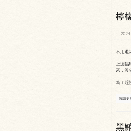
檸
2024 
不用退
上週臨
來，沒
為了趕
閱讀更
黑