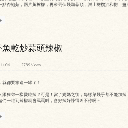
一點杏鮑菇，兩片黃檸檬，再來丟個幾顆蒜頭，淋上橄欖油和撒上鹽
多
香魚乾炒蒜頭辣椒
Jul 04
2789
Views
，就都要靠這一罐了！
人跟猩弟一樣愛吃辣？可是！當了媽媽之後，每樣菜幾乎都不能加辣
鬼們一吃到辣椒就會罵罵叫，會好辣好辣得叫不停啊～
多