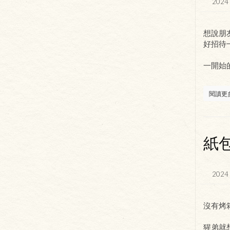
2024 
想說朋
好招待
一開始
閱讀更
紙
2024 
沒有烤
猩弟就