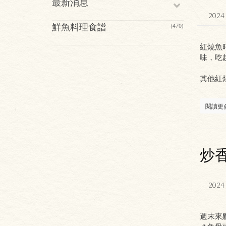
最新消息
2024 
鮮魚料理食譜
(470)
紅燒魚
味，吃
其他紅
閱讀更
炒
2024 
週末來