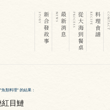
新合發故事
最新消息
從大海到餐桌
料理食譜
STORY
NEWS
PROCESS
RECIPE
CONTAC
"魚類料理" 的結果
：
燒紅目鰱