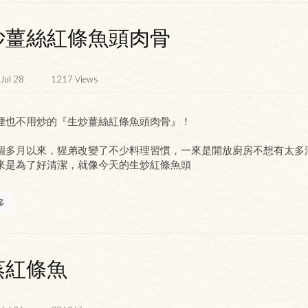
炒薑絲紅條魚頭肉骨
Jul 28
1217
Views
煙也不用炒的『生炒薑絲紅條魚頭肉骨』！
個多月以來，猩弟改變了不少料理習慣，一來是開放廚房不想有太多
來是為了好清潔，就像今天的生炒紅條魚頭
多
蒸紅條魚