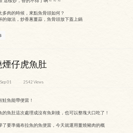
頭 這樣炒，香的不得了啊～～～
太多肉的時候，來點魚骨頭如何？
杯的做法，炒香蔥薑蒜，魚骨頭放下蓋上鍋
多
燒煙仔虎魚肚
Sep 01
2542
Views
有鮭魚能帶便當！
魚的魚肚這次處理成沒有魚刺後，也可以整塊大口吃了！
學了要準備布拉魚的魚便當，今天就運用薑燒豬肉的概