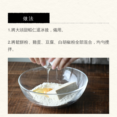
做法
1.將大頭甜蝦仁退冰後，備用。
2.將鬆餅粉、雞蛋、豆腐、白胡椒粉全部混合，均勻攪
拌。