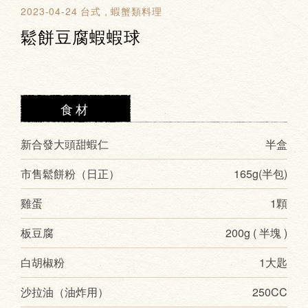
2023-04-24
台式
蝦蟹類料理
鬆餅豆腐蝦蝦球
食材
新合發大頭甜蝦仁
半盒
市售鬆餅粉（日正）
165g(半包)
雞蛋
1顆
板豆腐
200g ( 半塊 )
白胡椒粉
1大匙
沙拉油（油炸用）
250CC