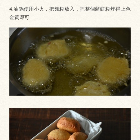
4.油鍋使用小火，把麵糊放入，把整個鬆餅糊炸得上色
金黃即可