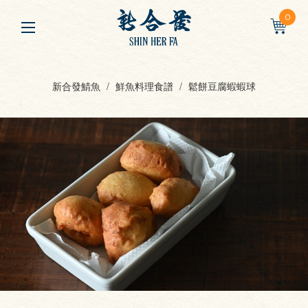
0
新合發鯖魚
鮮魚料理食譜
鬆餅豆腐蝦蝦球