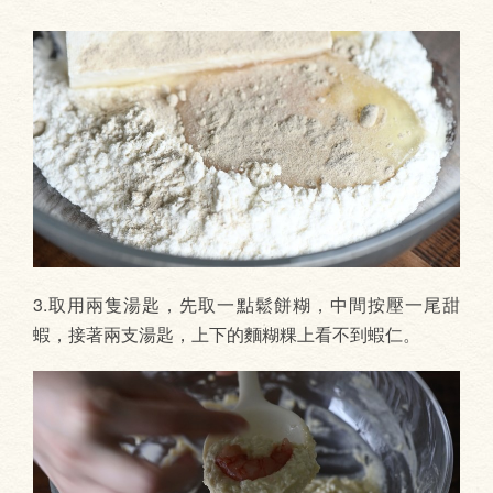
3.取用兩隻湯匙，先取一點鬆餅糊，中間按壓一尾甜
蝦，接著兩支湯匙，上下的麵糊粿上看不到蝦仁。