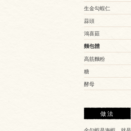
生金勾蝦仁
蒜頭
鴻喜菇
麵包體
高筋麵粉
糖
酵母
做法
金勾蝦是海蝦，就