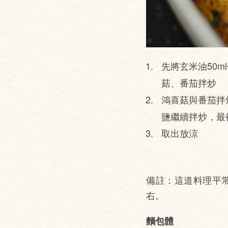
先將玄米油50
菇、番茄拌炒
鴻喜菇與番茄拌
鹽繼續拌炒，最
取出放涼
備註：這道料理平
右。
麵包體