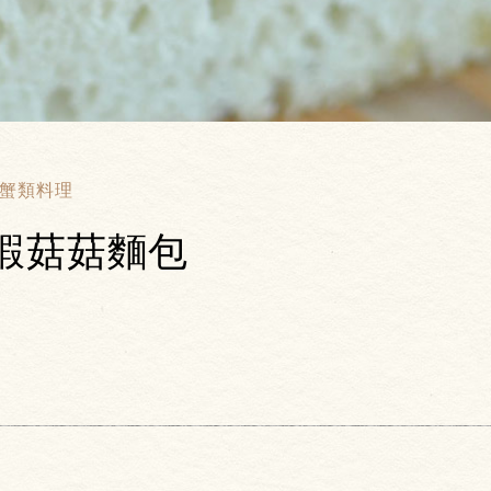
蟹類料理
蝦菇菇麵包