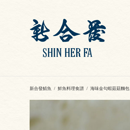
新合發鯖魚
鮮魚料理食譜
海味金勾蝦菇菇麵包