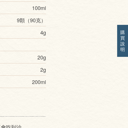
100ml
9顆（90克）
4g
購
買
說
明
20g
2g
200ml
不會吃到沙。