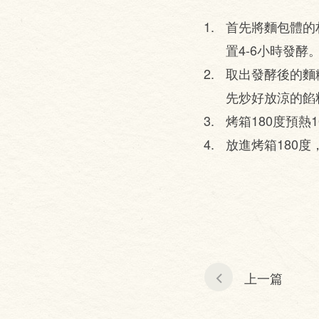
首先將麵包體的
置4-6小時發酵
取出發酵後的麵
先炒好放涼的餡
烤箱180度預熱
放進烤箱180度
上一篇