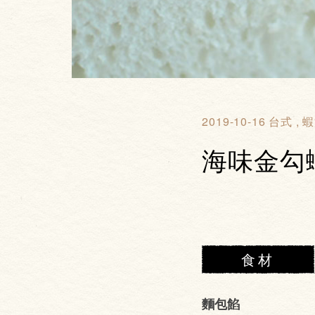
2019-10-16
台式
蝦
海味金勾
食材
麵包餡