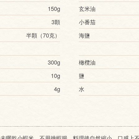
150g
玄米油
3顆
小番茄
半顆（70克）
海鹽
300g
橄欖油
10g
鹽
4g
水
是未曬乾小蝦米，不用挑蝦腸，料理後自然縮小，口感上