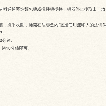
材料通通丟進麵包機或攪拌機攪拌，機器停止後取出，放
。
糰，攤平收圓，攤開在法瑯盒內(這邊使用無印大的法瑯保
料。
10分鐘。
，烤18分鐘即可。