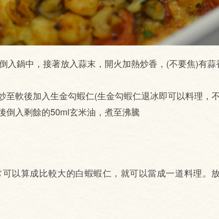
ml倒入鍋中，接著放入蒜末，開火加熱炒香，(不要焦)有
炒至軟後加入生金勾蝦仁(生金勾蝦仁退冰即可以料理，不
後倒入剩餘的50ml玄米油，煮至沸騰
常可以算成比較大的白蝦蝦仁，就可以當成一道料理。放