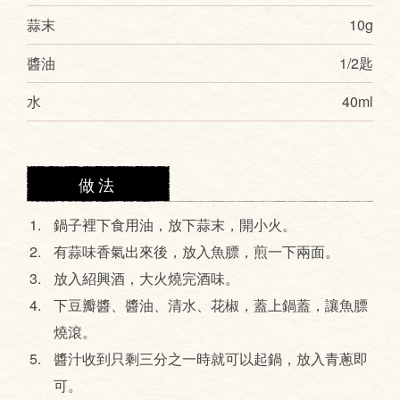
蒜末
10g
醬油
1/2匙
水
40ml
做法
鍋子裡下食用油，放下蒜末，開小火。
有蒜味香氣出來後，放入魚膘，煎一下兩面。
放入紹興酒，大火燒完酒味。
下豆瓣醬、醬油、清水、花椒，蓋上鍋蓋，讓魚膘
燒滾。
醬汁收到只剩三分之一時就可以起鍋，放入青蔥即
可。