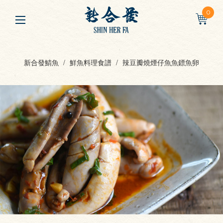
0
新合發鯖魚
鮮魚料理食譜
辣豆瓣燒煙仔魚魚鏢魚卵