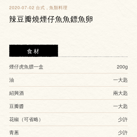
2020-07-02
台式
魚類料理
辣豆瓣燒煙仔魚魚鏢魚卵
食材
煙仔虎魚膘一盒
200g
油
一大匙
紹興酒
兩大匙
豆瓣醬
一大匙
花椒（可省略）
少許
青蔥
少許