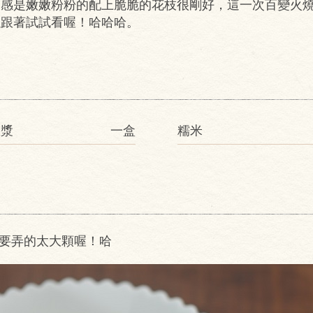
口感是嫩嫩粉粉的配上脆脆的花枝很剛好，這一次百變火
以跟著試試看喔！哈哈哈。
枝漿
一盒
糯米
不要弄的太大顆喔！哈