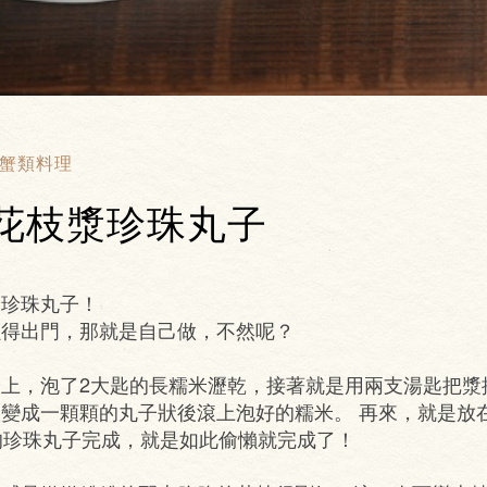
蟹類料理
花枝漿珍珠丸子
身珍珠丸子！
懶得出門，那就是自己做，不然呢？
上，泡了2大匙的長糯米瀝乾，接著就是用兩支湯匙把漿
變成一顆顆的丸子狀後滾上泡好的糯米。 再來，就是放
的珍珠丸子完成，就是如此偷懶就完成了！