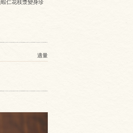
燒蝦仁花枝漿變身珍
適量