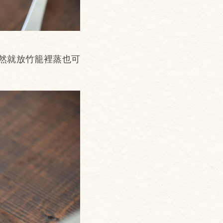
然就放竹籠裡蒸也可