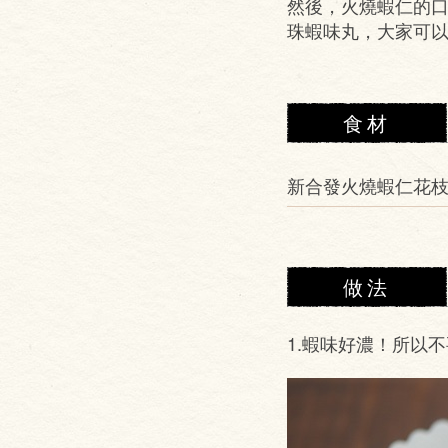
然後，火燒蝦仁的
珠蝦味丸，大家可
食材
新合發火燒蝦仁花
做法
1.蝦味好濃！所以