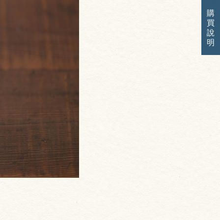
購
買
說
明