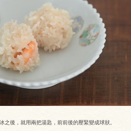
退冰之後，就用兩把湯匙，前前後的壓緊變成球狀。