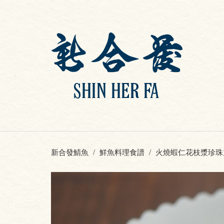
新合發鯖魚
鮮魚料理食譜
火燒蝦仁花枝漿珍珠