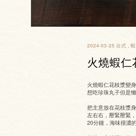
2024-03-25
台式
蝦
火燒蝦仁
火燒蝦仁花枝漿變
想吃珍珠丸子但是
把主意放在花枝漿身
左右右，壓緊壓緊，
20分鐘，海味很濃