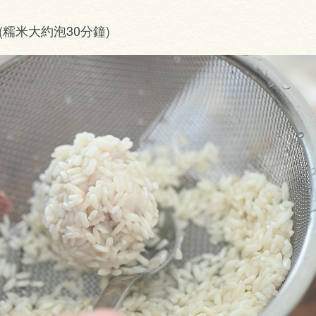
(糯米大約泡30分鐘)