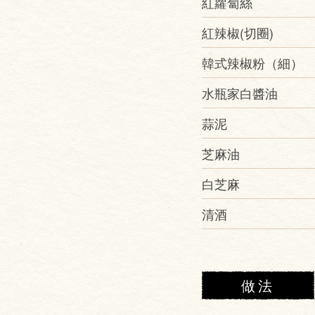
紅蘿蔔絲
紅辣椒(切圈)
韓式辣椒粉（細）
水瓶家白醬油
蒜泥
芝麻油
白芝麻
清酒
做法