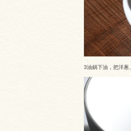
3油鍋下油，把洋蔥