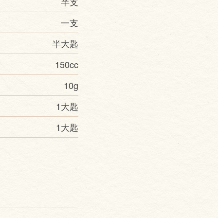
半支
一支
半大匙
150cc
10g
1大匙
1大匙