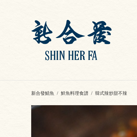
新合發鯖魚
鮮魚料理食譜
韓式辣炒甜不辣