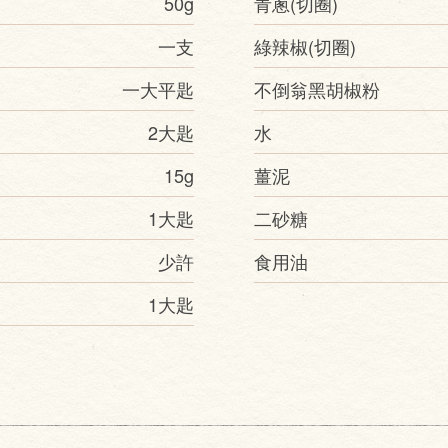
50g
青蔥(切圈)
一支
綠辣椒(切圈)
一大平匙
不倒翁黑胡椒粉
2大匙
水
15g
薑泥
1大匙
二砂糖
少許
食用油
1大匙