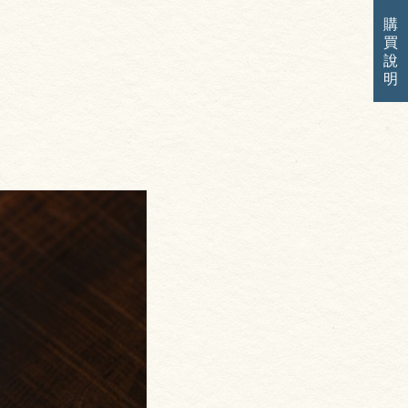
購
買
說
明