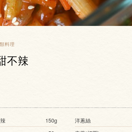
類料理
甜不辣
不辣
150g
洋蔥絲