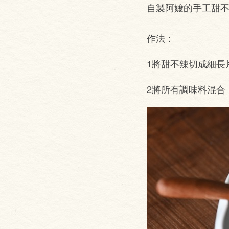
自製阿嬤的手工甜不
作法：
1將甜不辣切成細長
2將所有調味料混合