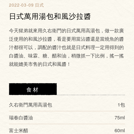
2022-03-09
日式
日式萬用湯包和風沙拉醬
今天猩弟就來用久右衛門的日式萬用高湯包，做一款廣
泛使用的和風沙拉醬，看是要用當沾醬還是當燒魚的醬
汁都很可以，調配的醬汁也就是日式料理一定用得到的
白醬油、味霖、糖、醋和油，稍微抓一下比例，搖一搖
就能媲美市售的日式和風醬！
食材
久右衛門萬用高湯包
1包
瑞春白醬油
75ml
富士米醋
60ml