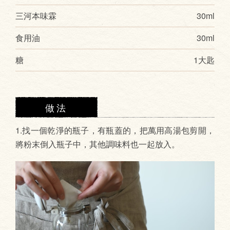
三河本味霖
30ml
食用油
30ml
糖
1大匙
做法
1.找一個乾淨的瓶子，有瓶蓋的，把萬用高湯包剪開，
將粉末倒入瓶子中，其他調味料也一起放入。