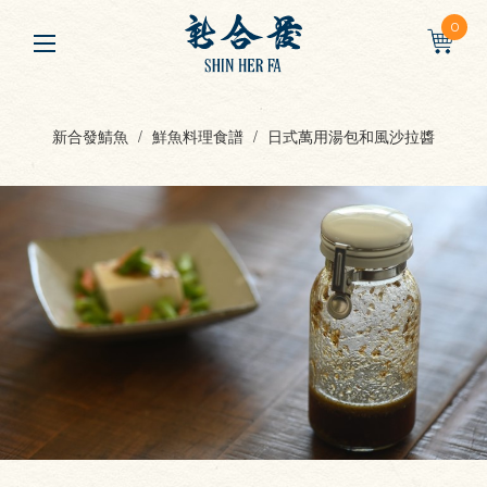
0
新合發鯖魚
鮮魚料理食譜
日式萬用湯包和風沙拉醬