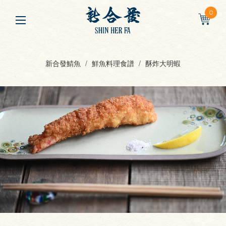
0
新合發鯖魚
鮮魚料理食譜
酥炸大明蝦