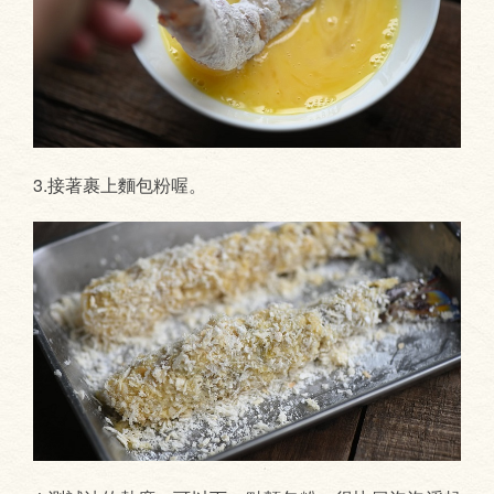
3.接著裹上麵包粉喔。