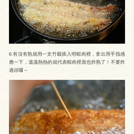
6.有沒有熟就用一支竹籤插入明蝦肉裡，拿出用手指感
應一下，溫溫熱熱的就代表蝦肉裡面也炸熟了！不要炸
過頭囉～