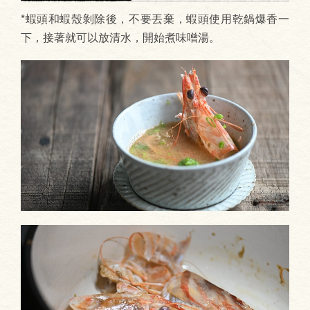
*蝦頭和蝦殼剝除後，不要丟棄，蝦頭使用乾鍋爆香一
下，接著就可以放清水，開始煮味噌湯。