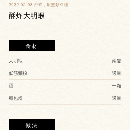
2022-02-08
台式
蝦蟹類料理
酥炸大明蝦
食材
大明蝦
兩隻
低筋麵粉
適量
蛋
一顆
麵包粉
適量
做法