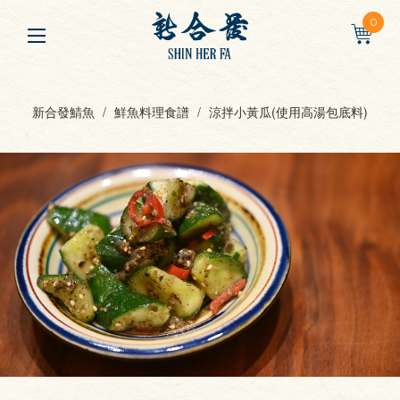
0
新合發鯖魚
鮮魚料理食譜
涼拌小黃瓜(使用高湯包底料)