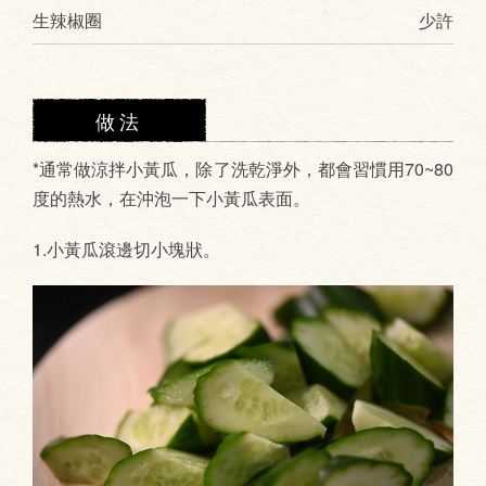
生辣椒圈
少許
做法
*通常做涼拌小黃瓜，除了洗乾淨外，都會習慣用70~80
度的熱水，在沖泡一下小黃瓜表面。
1.小黃瓜滾邊切小塊狀。