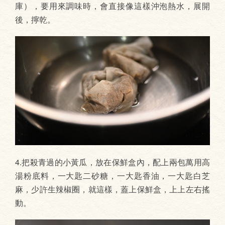
庫），要用來調味時，會直接像這樣沖泡熱水，展開
後，擰乾。
4.把殺青過的小黃瓜，放在保鮮盒內，配上兩包萬用高
湯粉底料，一大匙二砂糖，一大匙香油，一大匙白芝
麻，少許生辣椒圈，就這樣，蓋上保鮮盒，上上左右搖
動。