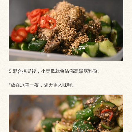
5.混合搖晃後，小黃瓜就會沾滿高湯底料囉。
*放在冰箱一夜，隔天更入味喔。