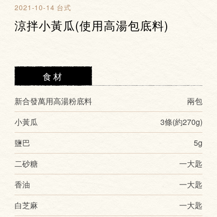
2021-10-14
台式
涼拌小黃瓜(使用高湯包底料)
食材
新合發萬用高湯粉底料
兩包
小黃瓜
3條(約270g)
鹽巴
5g
二砂糖
一大匙
香油
一大匙
白芝麻
一大匙