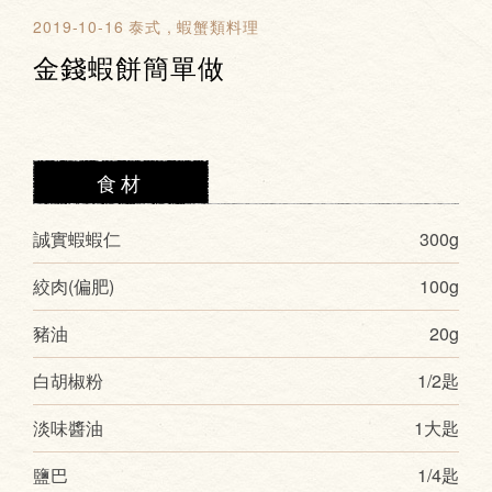
2019-10-16
泰式
蝦蟹類料理
金錢蝦餅簡單做
食材
誠實蝦蝦仁
300g
絞肉(偏肥)
100g
豬油
20g
白胡椒粉
1/2匙
淡味醬油
1大匙
鹽巴
1/4匙