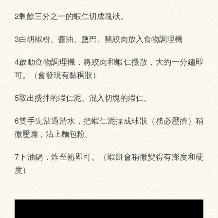
2剩餘三分之一的蝦仁切成塊狀。
3白胡椒粉、醬油、鹽巴、豬絞肉放入食物調理機
4啟動食物調理機，將絞肉和蝦仁攪散，大約一分鐘即
可。（會發現有黏稠狀）
5取出攪拌的蝦仁泥、混入切塊的蝦仁。
6雙手先沾過清水，把蝦仁泥捏成球狀（務必壓擠）稍
微壓扁，沾上麵包粉。
7下油鍋，炸至熟即可。（蝦餅會稍微變得有澎度和硬
度）