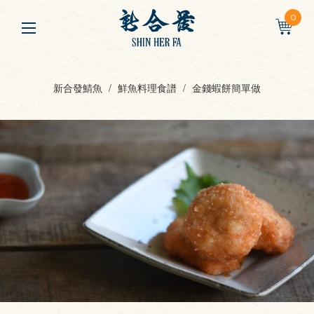
0
新合發鯖魚
鮮魚料理食譜
金錢蝦餅簡單做