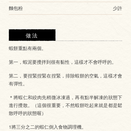
麵包粉
少許
做法
蝦餅重點有兩個。
第一，蝦泥要攪拌到很有黏性，這樣才不會呼呼的。
第二，要捏緊捏緊在捏緊，排除蝦餅的空氣，這樣才會
有彈性。
＊將蝦仁和絞肉先稍微冰凍過，再有點半解凍的狀態下
進行攪散。（這個很重要，不然蝦餅吃起來就是都是鬆
散呼呼的狀態喔）
1將三分之二的蝦仁倒入食物調理機。