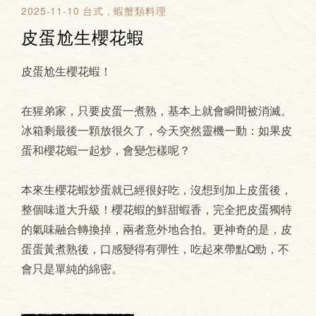
2025-11-10
台式
蝦蟹類料理
皮蛋尬生櫻花蝦
皮蛋尬生櫻花蝦！
在猩弟家，只要皮蛋一煮熟，基本上就會瞬間被消滅。
冰箱剩最後一顆放很久了，今天突然靈機一動：如果皮
蛋和櫻花蝦一起炒，會變怎樣呢？
本來生櫻花蝦炒蛋就已經很好吃，沒想到加上皮蛋後，
整個味道大升級！櫻花蝦的鮮甜蝦香，完全把皮蛋獨特
的氣味融合轉換掉，兩者意外地合拍。更神奇的是，皮
蛋蛋黃煮熟後，口感變得有彈性，吃起來帶點Q勁，不
會只是單純的綿密。