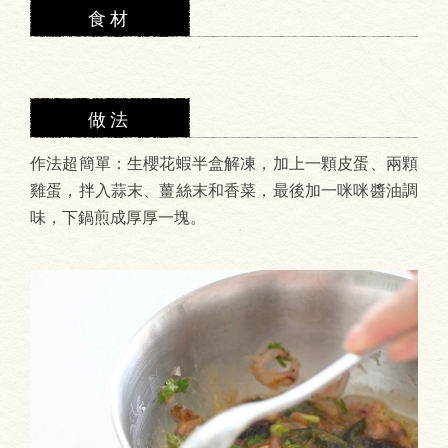
食材
做法
作法超簡單：生櫻花蝦半盒解凍，加上一顆皮蛋、兩顆
雞蛋，拌入蒜末、薑絲末和香菜，最後加一咪咪醬油調
味，下鍋煎成厚厚一塊。