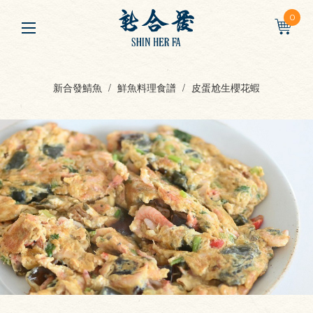
0
新合發鯖魚
鮮魚料理食譜
皮蛋尬生櫻花蝦