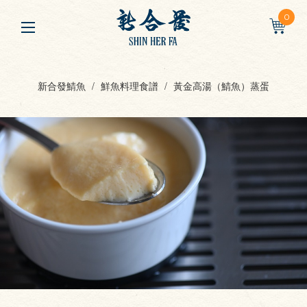
0
新合發鯖魚
鮮魚料理食譜
黃金高湯（鯖魚）蒸蛋