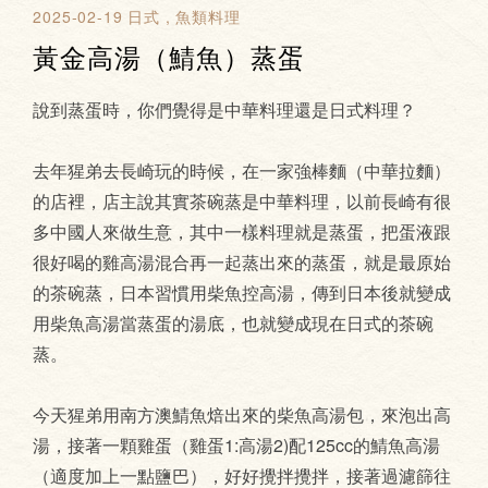
2025-02-19
日式
魚類料理
黃金高湯（鯖魚）蒸蛋
說到蒸蛋時，你們覺得是中華料理還是日式料理？
去年猩弟去長崎玩的時候，在一家強棒麵（中華拉麵）
的店裡，店主說其實茶碗蒸是中華料理，以前長崎有很
多中國人來做生意，其中一樣料理就是蒸蛋，把蛋液跟
很好喝的雞高湯混合再一起蒸出來的蒸蛋，就是最原始
的茶碗蒸，日本習慣用柴魚控高湯，傳到日本後就變成
用柴魚高湯當蒸蛋的湯底，也就變成現在日式的茶碗
蒸。
今天猩弟用南方澳鯖魚焙出來的柴魚高湯包，來泡出高
湯，接著一顆雞蛋（雞蛋1:高湯2)配125cc的鯖魚高湯
（適度加上一點鹽巴），好好攪拌攪拌，接著過濾篩往