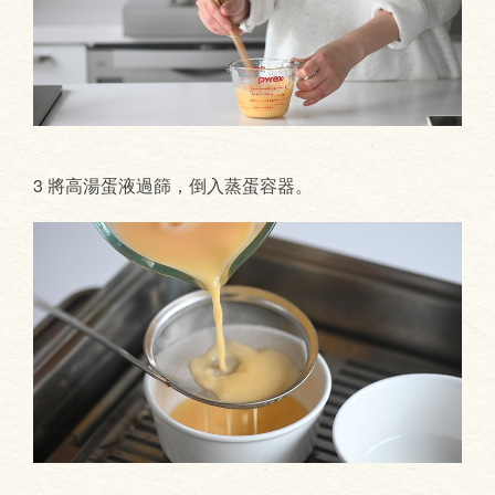
3 將高湯蛋液過篩，倒入蒸蛋容器。