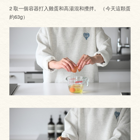
2 取一個容器打入雞蛋和高湯混和攪拌。 （今天這顆蛋
約63g）