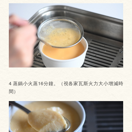
4 蒸鍋小火蒸16分鐘。（視各家瓦斯火力大小增減時
間）