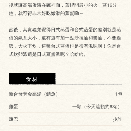
後就讓高湯蛋液在碗裡面，蒸鍋開最小的火，蒸16分
鐘，就可得非常好吃嫩滑的蒸蛋呦～
然後，其實猩弟覺得日式蒸蛋和台式蒸蛋的差別就是蒸
蛋的氣孔大小，還有還有加一點沙拉油和醬油，不要過
篩，大火下炊，這種台式蒸蛋也是很有滋味啊！你是台
式炊卵派還是日式蒸蛋派呢？哈哈哈。
食材
新合發黃金高湯（鯖魚）
1包
雞蛋
一顆（今天這顆約63g）
鹽巴
少許