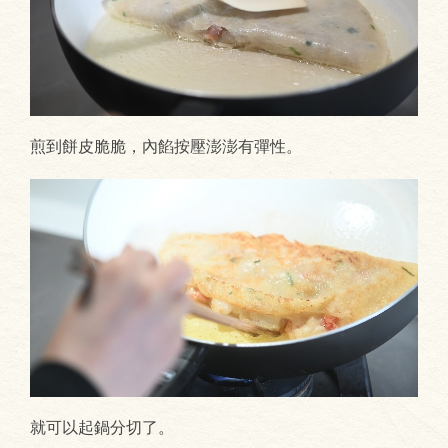
煎到餅皮脆脆，內餡按壓澎澎有彈性。
就可以起鍋分切了。