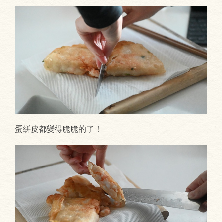
蛋絣皮都變得脆脆的了！