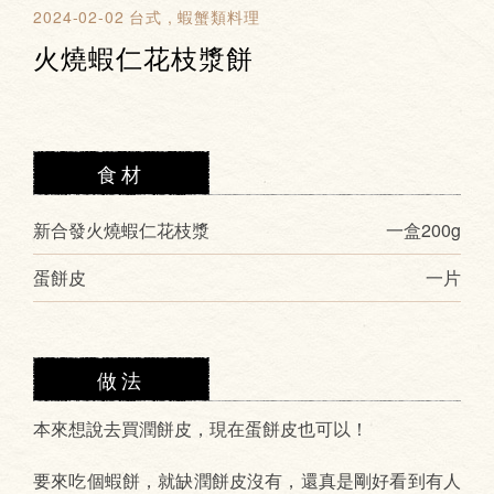
2024-02-02
台式
蝦蟹類料理
火燒蝦仁花枝漿餅
食材
新合發火燒蝦仁花枝漿
一盒200g
蛋餅皮
一片
做法
本來想說去買潤餅皮，現在蛋餅皮也可以！
要來吃個蝦餅，就缺潤餅皮沒有，還真是剛好看到有人