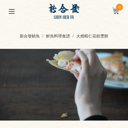
0
新合發鯖魚
鮮魚料理食譜
火燒蝦仁花枝漿餅