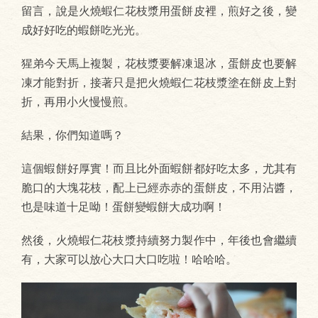
留言，說是火燒蝦仁花枝漿用蛋餅皮裡，煎好之後，變
成好好吃的蝦餅吃光光。
猩弟今天馬上複製，花枝漿要解凍退冰，蛋餅皮也要解
凍才能對折，接著只是把火燒蝦仁花枝漿塗在餅皮上對
折，再用小火慢慢煎。
結果，你們知道嗎？
這個蝦餅好厚實！而且比外面蝦餅都好吃太多，尤其有
脆口的大塊花枝，配上已經赤赤的蛋餅皮，不用沾醬，
也是味道十足呦！蛋餅變蝦餅大成功啊！
然後，火燒蝦仁花枝漿持續努力製作中，年後也會繼續
有，大家可以放心大口大口吃啦！哈哈哈。