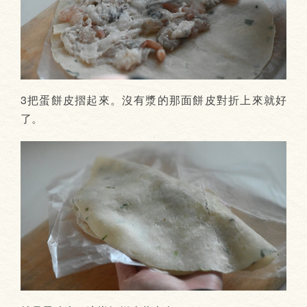
3把蛋餅皮摺起來。沒有漿的那面餅皮對折上來就好
了。